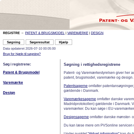
REGISTRE
–
PATENT & BRUGSMODEL
|
VAREMÆRKE
|
DESIGN
Data opdateret 2026-07-10 00:05:00
Brug for hjælp til søgning?
Søg i registrene:
Søgning i rettighedsregistrene
Patent & Brugsmodel
Patent- og Varemærkestyrelsen giver her a
patent, brugsmodel, varemærke og design.
Varemærke
Patentsagerne
omfatter patentansøgninger,
gældende i Danmark.
Design
Varemærkesagerne
omfatter danske varemæ
Madridprotokollen) gældende i Danmark. 
varemærker. Du kan søge i EU-varemærker
Designsagerne
omfatter danske mønster- o
Du kan læse mere om PVSonline servicen 
Under punktet
"Aktuel information"
kan du bl