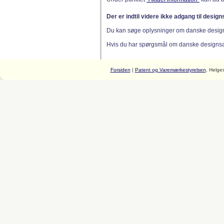
Der er indtil videre ikke adgang til desig
Du kan søge oplysninger om danske desig
Hvis du har spørgsmål om danske designsager
Forsiden
|
Patent og Varemærkestyrelsen
, Helge