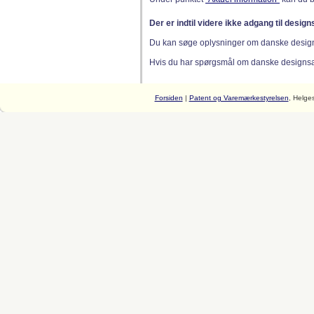
Der er indtil videre ikke adgang til desig
Du kan søge oplysninger om danske desig
Hvis du har spørgsmål om danske designsager
Forsiden
|
Patent og Varemærkestyrelsen
, Helge