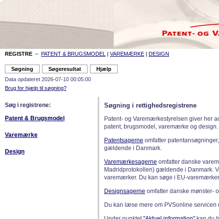
REGISTRE
–
PATENT & BRUGSMODEL
|
VAREMÆRKE
|
DESIGN
Data opdateret 2026-07-10 00:05:00
Brug for hjælp til søgning?
Søg i registrene:
Søgning i rettighedsregistrene
Patent & Brugsmodel
Patent- og Varemærkestyrelsen giver her a
patent, brugsmodel, varemærke og design.
Varemærke
Patentsagerne
omfatter patentansøgninger,
gældende i Danmark.
Design
Varemærkesagerne
omfatter danske varemæ
Madridprotokollen) gældende i Danmark. 
varemærker. Du kan søge i EU-varemærker
Designsagerne
omfatter danske mønster- o
Du kan læse mere om PVSonline servicen 
Under punktet
"Aktuel information"
kan du bl