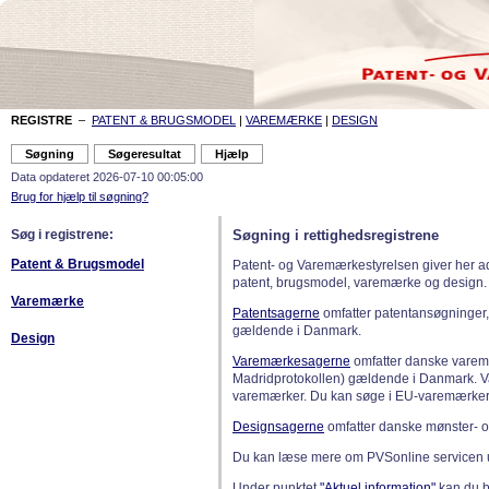
REGISTRE
–
PATENT & BRUGSMODEL
|
VAREMÆRKE
|
DESIGN
Data opdateret 2026-07-10 00:05:00
Brug for hjælp til søgning?
Søg i registrene:
Søgning i rettighedsregistrene
Patent & Brugsmodel
Patent- og Varemærkestyrelsen giver her a
patent, brugsmodel, varemærke og design.
Varemærke
Patentsagerne
omfatter patentansøgninger,
gældende i Danmark.
Design
Varemærkesagerne
omfatter danske varemæ
Madridprotokollen) gældende i Danmark. 
varemærker. Du kan søge i EU-varemærker
Designsagerne
omfatter danske mønster- o
Du kan læse mere om PVSonline servicen 
Under punktet
"Aktuel information"
kan du bl