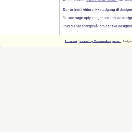
Der er indtil videre ikke adgang til desig
Du kan søge oplysninger om danske desig
Hvis du har spørgsmål om danske designsager
Forsiden
|
Patent og Varemærkestyrelsen
, Helge