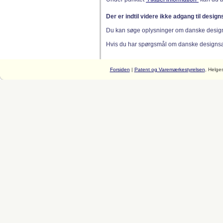
Der er indtil videre ikke adgang til desig
Du kan søge oplysninger om danske desig
Hvis du har spørgsmål om danske designsager
Forsiden
|
Patent og Varemærkestyrelsen
, Helge