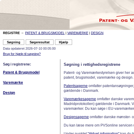
REGISTRE
–
PATENT & BRUGSMODEL
|
VAREMÆRKE
|
DESIGN
Data opdateret 2026-07-10 00:05:00
Brug for hjælp til søgning?
Søg i registrene:
Søgning i rettighedsregistrene
Patent & Brugsmodel
Patent- og Varemærkestyrelsen giver her a
patent, brugsmodel, varemærke og design.
Varemærke
Patentsagerne
omfatter patentansøgninger,
gældende i Danmark.
Design
Varemærkesagerne
omfatter danske varemæ
Madridprotokollen) gældende i Danmark. 
varemærker. Du kan søge i EU-varemærker
Designsagerne
omfatter danske mønster- o
Du kan læse mere om PVSonline servicen 
Under punktet
"Aktuel information"
kan du bl