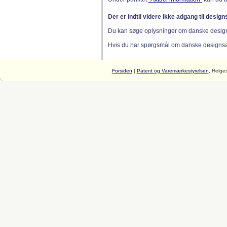
Der er indtil videre ikke adgang til desig
Du kan søge oplysninger om danske desig
Hvis du har spørgsmål om danske designsager
Forsiden
|
Patent og Varemærkestyrelsen
, Helge