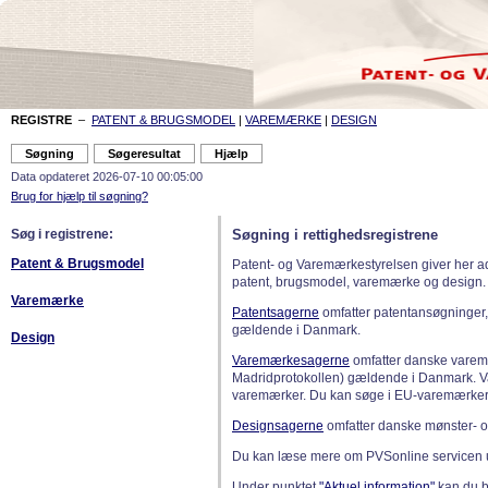
REGISTRE
–
PATENT & BRUGSMODEL
|
VAREMÆRKE
|
DESIGN
Data opdateret 2026-07-10 00:05:00
Brug for hjælp til søgning?
Søg i registrene:
Søgning i rettighedsregistrene
Patent & Brugsmodel
Patent- og Varemærkestyrelsen giver her a
patent, brugsmodel, varemærke og design.
Varemærke
Patentsagerne
omfatter patentansøgninger,
gældende i Danmark.
Design
Varemærkesagerne
omfatter danske varemæ
Madridprotokollen) gældende i Danmark. 
varemærker. Du kan søge i EU-varemærker
Designsagerne
omfatter danske mønster- o
Du kan læse mere om PVSonline servicen 
Under punktet
"Aktuel information"
kan du bl