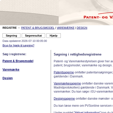
REGISTRE
–
PATENT & BRUGSMODEL
|
VAREMÆRKE
|
DESIGN
Data opdateret 2026-07-10 00:05:00
Brug for hjælp til søgning?
Søg i registrene:
Søgning i rettighedsregistrene
Patent & Brugsmodel
Patent- og Varemærkestyrelsen giver her a
patent, brugsmodel, varemærke og design.
Varemærke
Patentsagerne
omfatter patentansøgninger,
gældende i Danmark.
Design
Varemærkesagerne
omfatter danske varemæ
Madridprotokollen) gældende i Danmark. 
varemærker. Du kan søge i EU-varemærker
Designsagerne
omfatter danske mønster- o
Du kan læse mere om PVSonline servicen 
Under punktet
"Aktuel information"
kan du bl