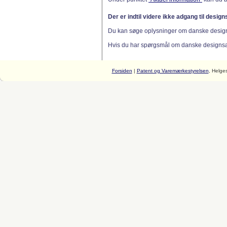
Der er indtil videre ikke adgang til desig
Du kan søge oplysninger om danske desig
Hvis du har spørgsmål om danske designsager
Forsiden
|
Patent og Varemærkestyrelsen
, Helge