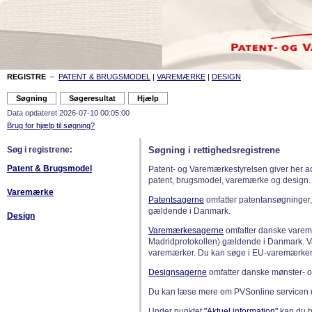
REGISTRE
–
PATENT & BRUGSMODEL
|
VAREMÆRKE
|
DESIGN
Data opdateret 2026-07-10 00:05:00
Brug for hjælp til søgning?
Søg i registrene:
Søgning i rettighedsregistrene
Patent & Brugsmodel
Patent- og Varemærkestyrelsen giver her a
patent, brugsmodel, varemærke og design.
Varemærke
Patentsagerne
omfatter patentansøgninger,
gældende i Danmark.
Design
Varemærkesagerne
omfatter danske varemæ
Madridprotokollen) gældende i Danmark. 
varemærker. Du kan søge i EU-varemærker
Designsagerne
omfatter danske mønster- o
Du kan læse mere om PVSonline servicen 
Under punktet
"Aktuel information"
kan du bl