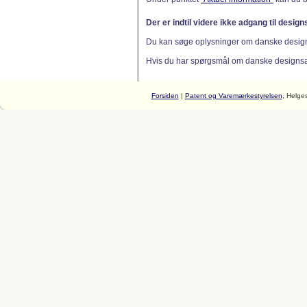
Der er indtil videre ikke adgang til desig
Du kan søge oplysninger om danske desig
Hvis du har spørgsmål om danske designsager
Forsiden
|
Patent og Varemærkestyrelsen
, Helge