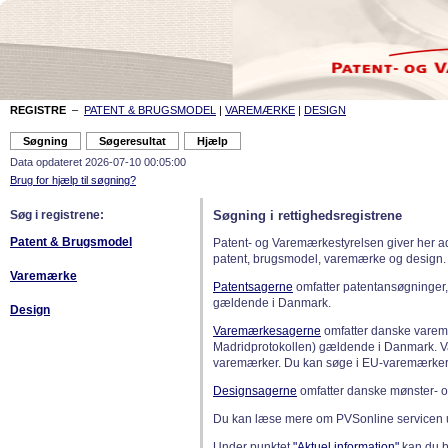
REGISTRE
–
PATENT & BRUGSMODEL
|
VAREMÆRKE
|
DESIGN
Data opdateret 2026-07-10 00:05:00
Brug for hjælp til søgning?
Søg i registrene:
Søgning i rettighedsregistrene
Patent & Brugsmodel
Patent- og Varemærkestyrelsen giver her a
patent, brugsmodel, varemærke og design.
Varemærke
Patentsagerne
omfatter patentansøgninger,
gældende i Danmark.
Design
Varemærkesagerne
omfatter danske varemæ
Madridprotokollen) gældende i Danmark. 
varemærker. Du kan søge i EU-varemærker
Designsagerne
omfatter danske mønster- o
Du kan læse mere om PVSonline servicen 
Under punktet
"Aktuel information"
kan du bl