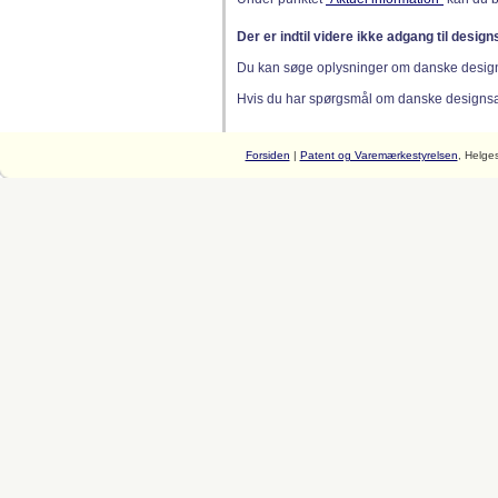
Der er indtil videre ikke adgang til desig
Du kan søge oplysninger om danske desig
Hvis du har spørgsmål om danske designsager
Forsiden
|
Patent og Varemærkestyrelsen
, Helge