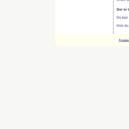
Der er 
Du kan 
Hvis du
Forside