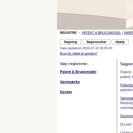
REGISTRE
–
PATENT & BRUGSMODEL
|
VAR
Data opdateret 2026-07-10 00:05:00
Brug for hjælp til søgning?
Søg i registrene:
Søgnin
Patent & Brugsmodel
Patent-
patent,
Varemærke
Patent
gælden
Design
Varemæ
Madridp
varemær
Design
Du kan 
Under 