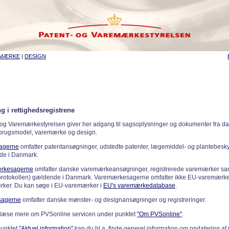
EMÆRKE
|
DESIGN
g i rettighedsregistrene
 og Varemærkestyrelsen giver her adgang til sagsoplysninger og dokumenter fra d
 brugsmodel, varemærke og design.
sagerne
omfatter patentansøgninger, udstedte patenter, lægemiddel- og plantebeskyt
de i Danmark.
rkesagerne
omfatter danske varemærkeansøgninger, registrerede varemærker samt
rotokollen) gældende i Danmark. Varemærkesagerne omfatter ikke EU-varemærke
ker. Du kan søge i EU-varemærker i
EU's varemærkedatabase
.
sagerne
omfatter danske mønster- og designansøgninger og registreringer.
læse mere om PVSonline servicen under punktet
"Om PVSonline"
.
punktet
"Aktuel information"
kan du bl.a. finde generel information om opdatering af 