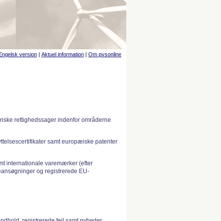
Engelsk version
|
Aktuel information
|
Om pvsonline
anske rettighedssager indenfor områderne
telsescertifikater samt europæiske patenter
 internationale varemærker (efter
ansøgninger og registrerede EU-
indhold, registrerede fejl samt nyheder.