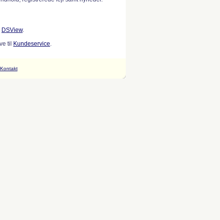
w
DSView
.
e til
Kundeservice
.
Kontakt