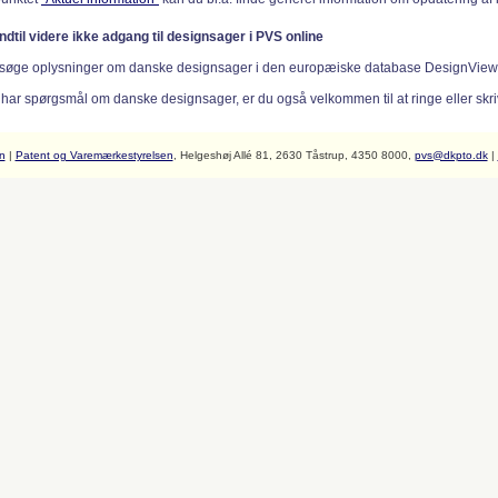
indtil videre ikke adgang til designsager i PVS online
søge oplysninger om danske designsager i den europæiske database DesignVie
 har spørgsmål om danske designsager, er du også velkommen til at ringe eller skriv
n
|
Patent og Varemærkestyrelsen
, Helgeshøj Allé 81, 2630 Tåstrup, 4350 8000,
pvs@dkpto.dk
|