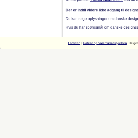
Der er indtil videre ikke adgang til desig
Du kan søge oplysninger om danske desig
Hvis du har spørgsmål om danske designsager
Forsiden
|
Patent og Varemærkestyrelsen
, Helge