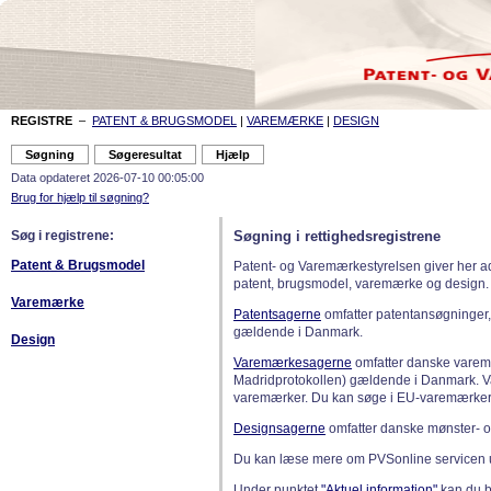
REGISTRE
–
PATENT & BRUGSMODEL
|
VAREMÆRKE
|
DESIGN
Data opdateret 2026-07-10 00:05:00
Brug for hjælp til søgning?
Søg i registrene:
Søgning i rettighedsregistrene
Patent & Brugsmodel
Patent- og Varemærkestyrelsen giver her a
patent, brugsmodel, varemærke og design.
Varemærke
Patentsagerne
omfatter patentansøgninger,
gældende i Danmark.
Design
Varemærkesagerne
omfatter danske varemæ
Madridprotokollen) gældende i Danmark. 
varemærker. Du kan søge i EU-varemærker
Designsagerne
omfatter danske mønster- o
Du kan læse mere om PVSonline servicen 
Under punktet
"Aktuel information"
kan du bl