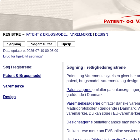
REGISTRE
–
PATENT & BRUGSMODEL
|
VAREMÆRKE
|
DESIGN
Data opdateret 2026-07-10 00:05:00
Brug for hjælp til søgning?
Søg i registrene:
Søgning i rettighedsregistrene
Patent & Brugsmodel
Patent- og Varemærkestyrelsen giver her a
patent, brugsmodel, varemærke og design.
Varemærke
Patentsagerne
omfatter patentansøgninger,
gældende i Danmark.
Design
Varemærkesagerne
omfatter danske varemæ
Madridprotokollen) gældende i Danmark. 
varemærker. Du kan søge i EU-varemærker
Designsagerne
omfatter danske mønster- o
Du kan læse mere om PVSonline servicen 
Under punktet
"Aktuel information"
kan du bl