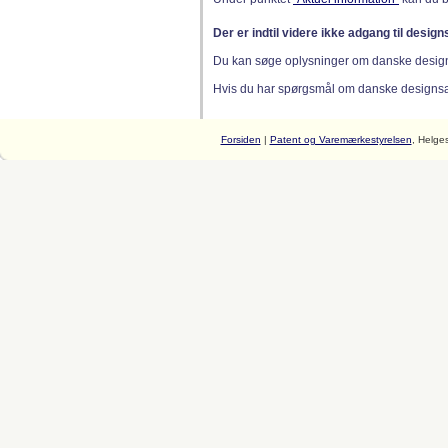
Der er indtil videre ikke adgang til desig
Du kan søge oplysninger om danske desig
Hvis du har spørgsmål om danske designsager
Forsiden
|
Patent og Varemærkestyrelsen
, Helge