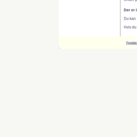
Der er 
Du kan 
Hvis du
Forside