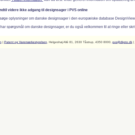
indtil videre ikke adgang til designsager i PVS online
søge oplysninger om danske designsager i den europæiske database DesignVie
 har spørgsmål om danske designsager, er du også velkommen til at ringe eller skriv
n
|
Patent og Varemærkestyrelsen
, Helgeshøj Allé 81, 2630 Tåstrup, 4350 8000,
pvs@dkpto.dk
|