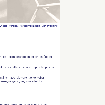
Engelsk version
|
Aktuel information
|
Om pvsonline
anske rettighedssager indenfor områderne
telsescertifikater samt europæiske patenter
 internationale varemærker (efter
ansøgninger og registrerede EU-
indhold, registrerede fejl samt nyheder.