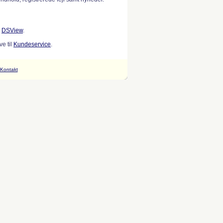
w
DSView
.
e til
Kundeservice
.
Kontakt