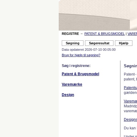
REGISTRE
–
PATENT & BRUGSMODEL
|
VAR
Data opdateret 2026-07-10 00:05:00
Brug for hjælp til søgning?
Søg i registrene:
Søgnin
Patent & Brugsmodel
Patent-
patent,
Varemærke
Patent
gælden
Design
Varemæ
Madridp
varemær
Design
Du kan 
Under 