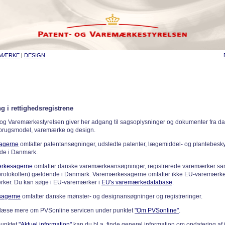
EMÆRKE
|
DESIGN
g i rettighedsregistrene
 og Varemærkestyrelsen giver her adgang til sagsoplysninger og dokumenter fra d
 brugsmodel, varemærke og design.
sagerne
omfatter patentansøgninger, udstedte patenter, lægemiddel- og plantebeskyt
de i Danmark.
rkesagerne
omfatter danske varemærkeansøgninger, registrerede varemærker samt
rotokollen) gældende i Danmark. Varemærkesagerne omfatter ikke EU-varemærke
ker. Du kan søge i EU-varemærker i
EU's varemærkedatabase
.
sagerne
omfatter danske mønster- og designansøgninger og registreringer.
læse mere om PVSonline servicen under punktet
"Om PVSonline"
.
punktet
"Aktuel information"
kan du bl.a. finde generel information om opdatering af 