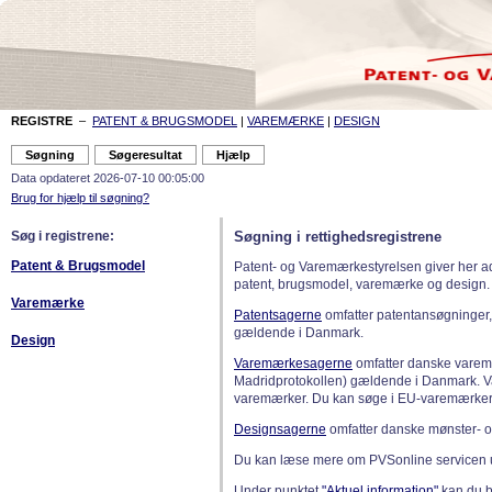
REGISTRE
–
PATENT & BRUGSMODEL
|
VAREMÆRKE
|
DESIGN
Data opdateret 2026-07-10 00:05:00
Brug for hjælp til søgning?
Søg i registrene:
Søgning i rettighedsregistrene
Patent & Brugsmodel
Patent- og Varemærkestyrelsen giver her a
patent, brugsmodel, varemærke og design.
Varemærke
Patentsagerne
omfatter patentansøgninger,
gældende i Danmark.
Design
Varemærkesagerne
omfatter danske varemæ
Madridprotokollen) gældende i Danmark. 
varemærker. Du kan søge i EU-varemærker
Designsagerne
omfatter danske mønster- o
Du kan læse mere om PVSonline servicen 
Under punktet
"Aktuel information"
kan du bl