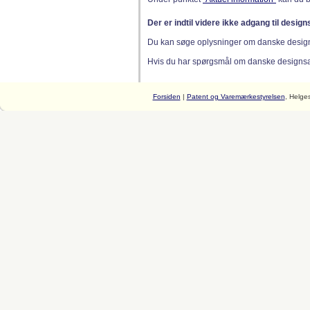
Der er indtil videre ikke adgang til desig
Du kan søge oplysninger om danske desig
Hvis du har spørgsmål om danske designsager
Forsiden
|
Patent og Varemærkestyrelsen
, Helge