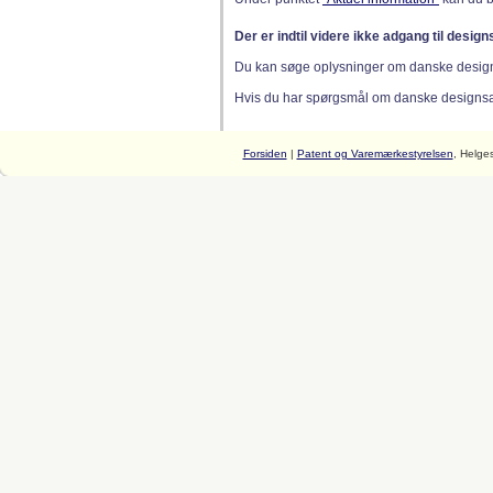
Der er indtil videre ikke adgang til desig
Du kan søge oplysninger om danske desig
Hvis du har spørgsmål om danske designsager
Forsiden
|
Patent og Varemærkestyrelsen
, Helge