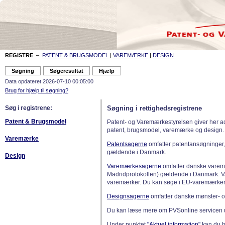
REGISTRE
–
PATENT & BRUGSMODEL
|
VAREMÆRKE
|
DESIGN
Data opdateret 2026-07-10 00:05:00
Brug for hjælp til søgning?
Søg i registrene:
Søgning i rettighedsregistrene
Patent & Brugsmodel
Patent- og Varemærkestyrelsen giver her a
patent, brugsmodel, varemærke og design.
Varemærke
Patentsagerne
omfatter patentansøgninger,
gældende i Danmark.
Design
Varemærkesagerne
omfatter danske varemæ
Madridprotokollen) gældende i Danmark. 
varemærker. Du kan søge i EU-varemærker
Designsagerne
omfatter danske mønster- o
Du kan læse mere om PVSonline servicen 
Under punktet
"Aktuel information"
kan du bl