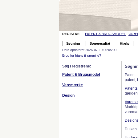
REGISTRE
–
PATENT & BRUGSMODEL
|
VAR
Data opdateret 2026-07-10 00:05:00
Brug for hjælp til søgning?
Søg i registrene:
Søgnin
Patent & Brugsmodel
Patent-
patent,
Varemærke
Patent
gælden
Design
Varemæ
Madridp
varemær
Design
Du kan 
Under 