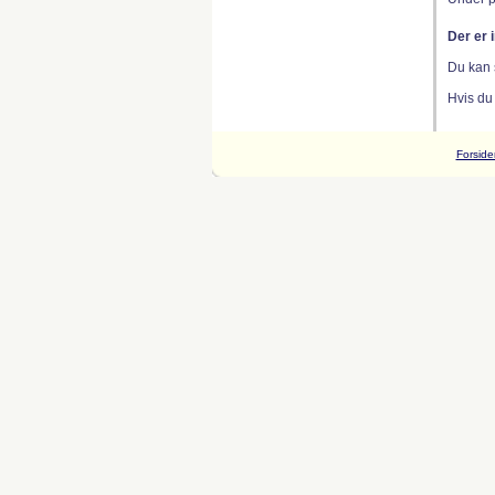
Der er 
Du kan 
Hvis du
Forside