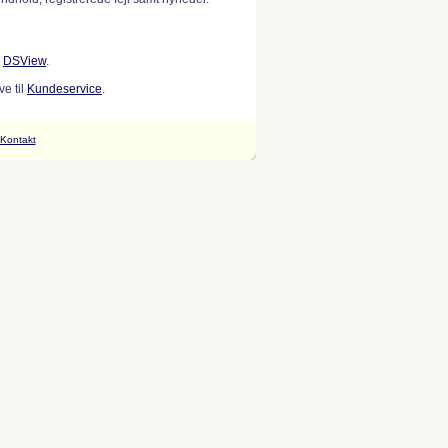
w
DSView
.
e til
Kundeservice
.
Kontakt