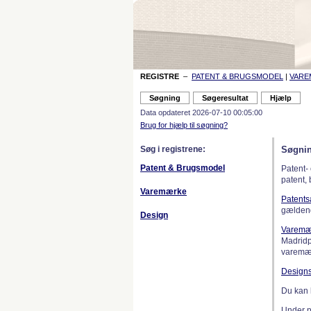
REGISTRE
–
PATENT & BRUGSMODEL
|
VAR
Data opdateret 2026-07-10 00:05:00
Brug for hjælp til søgning?
Søg i registrene:
Søgnin
Patent & Brugsmodel
Patent-
patent,
Varemærke
Patent
gælden
Design
Varemæ
Madridp
varemær
Design
Du kan 
Under 