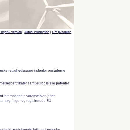
Engelsk version
|
Aktuel information
|
Om pvsonline
anske rettighedssager indenfor områderne
telsescertifikater samt europæiske patenter
 internationale varemærker (efter
ansøgninger og registrerede EU-
indhold, registrerede fejl samt nyheder.