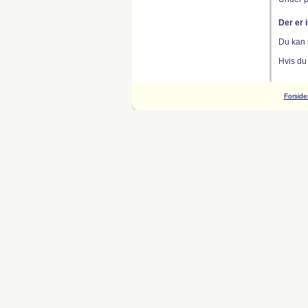
Der er 
Du kan 
Hvis du
Forside