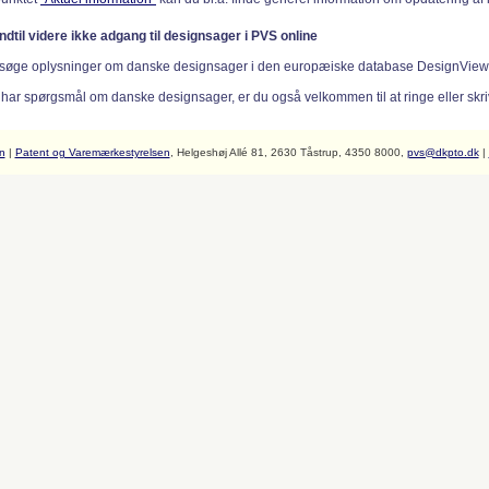
indtil videre ikke adgang til designsager i PVS online
søge oplysninger om danske designsager i den europæiske database DesignVie
 har spørgsmål om danske designsager, er du også velkommen til at ringe eller skriv
n
|
Patent og Varemærkestyrelsen
, Helgeshøj Allé 81, 2630 Tåstrup, 4350 8000,
pvs@dkpto.dk
|