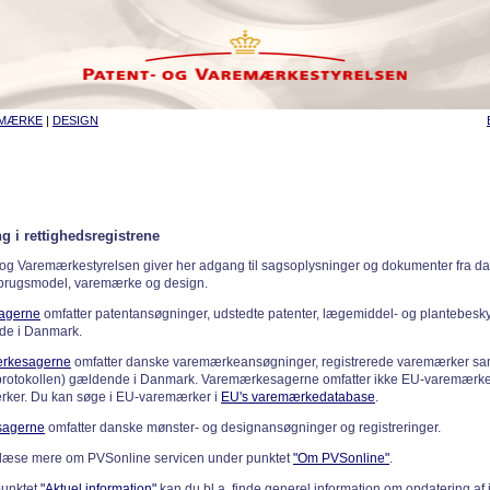
EMÆRKE
|
DESIGN
g i rettighedsregistrene
 og Varemærkestyrelsen giver her adgang til sagsoplysninger og dokumenter fra d
 brugsmodel, varemærke og design.
sagerne
omfatter patentansøgninger, udstedte patenter, lægemiddel- og plantebeskyt
de i Danmark.
rkesagerne
omfatter danske varemærkeansøgninger, registrerede varemærker samt
rotokollen) gældende i Danmark. Varemærkesagerne omfatter ikke EU-varemærke
ker. Du kan søge i EU-varemærker i
EU's varemærkedatabase
.
sagerne
omfatter danske mønster- og designansøgninger og registreringer.
læse mere om PVSonline servicen under punktet
"Om PVSonline"
.
punktet
"Aktuel information"
kan du bl.a. finde generel information om opdatering af 