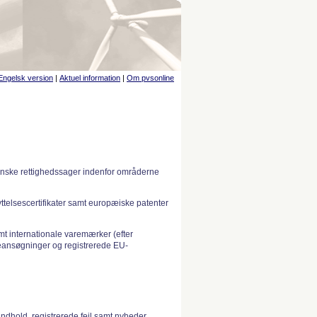
Engelsk version
|
Aktuel information
|
Om pvsonline
anske rettighedssager indenfor områderne
telsescertifikater samt europæiske patenter
 internationale varemærker (efter
ansøgninger og registrerede EU-
indhold, registrerede fejl samt nyheder.