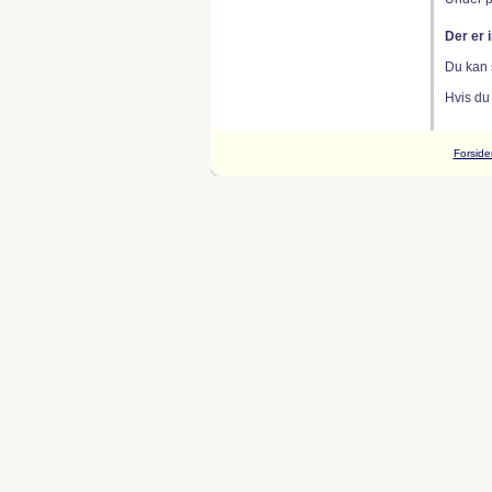
Der er 
Du kan 
Hvis du
Forside