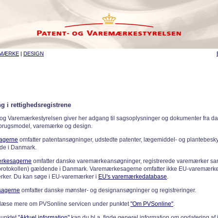
EMÆRKE
|
DESIGN
g i rettighedsregistrene
 og Varemærkestyrelsen giver her adgang til sagsoplysninger og dokumenter fra d
 brugsmodel, varemærke og design.
sagerne
omfatter patentansøgninger, udstedte patenter, lægemiddel- og plantebeskyt
de i Danmark.
rkesagerne
omfatter danske varemærkeansøgninger, registrerede varemærker samt
rotokollen) gældende i Danmark. Varemærkesagerne omfatter ikke EU-varemærke
ker. Du kan søge i EU-varemærker i
EU's varemærkedatabase
.
sagerne
omfatter danske mønster- og designansøgninger og registreringer.
læse mere om PVSonline servicen under punktet
"Om PVSonline"
.
punktet
"Aktuel information"
kan du bl.a. finde generel information om opdatering af 