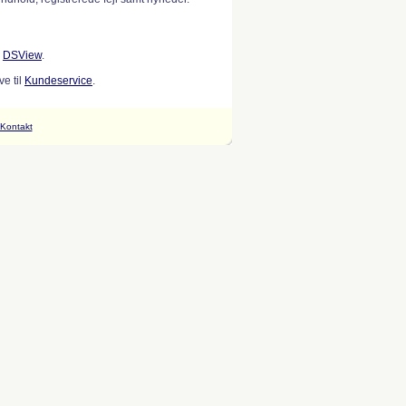
w
DSView
.
e til
Kundeservice
.
Kontakt