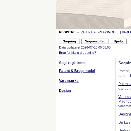
REGISTRE
–
PATENT & BRUGSMODEL
|
VAR
Data opdateret 2026-07-10 00:05:00
Brug for hjælp til søgning?
Søg i registrene:
Søgnin
Patent & Brugsmodel
Patent-
patent,
Varemærke
Patent
gælden
Design
Varemæ
Madridp
varemær
Design
Du kan 
Under 