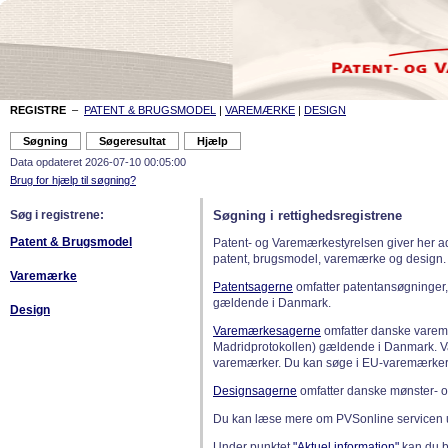
REGISTRE
–
PATENT & BRUGSMODEL
|
VAREMÆRKE
|
DESIGN
Data opdateret 2026-07-10 00:05:00
Brug for hjælp til søgning?
Søg i registrene:
Søgning i rettighedsregistrene
Patent & Brugsmodel
Patent- og Varemærkestyrelsen giver her a
patent, brugsmodel, varemærke og design.
Varemærke
Patentsagerne
omfatter patentansøgninger,
gældende i Danmark.
Design
Varemærkesagerne
omfatter danske varemæ
Madridprotokollen) gældende i Danmark. 
varemærker. Du kan søge i EU-varemærker
Designsagerne
omfatter danske mønster- o
Du kan læse mere om PVSonline servicen 
Under punktet
"Aktuel information"
kan du bl