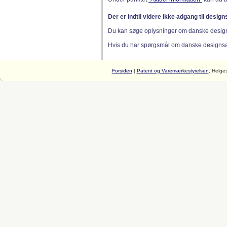
Der er indtil videre ikke adgang til desig
Du kan søge oplysninger om danske desig
Hvis du har spørgsmål om danske designsager
Forsiden
|
Patent og Varemærkestyrelsen
, Helge