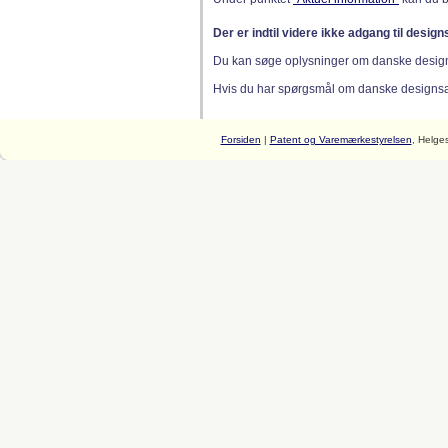
Der er indtil videre ikke adgang til desig
Du kan søge oplysninger om danske desig
Hvis du har spørgsmål om danske designsager
Forsiden
|
Patent og Varemærkestyrelsen
, Helge