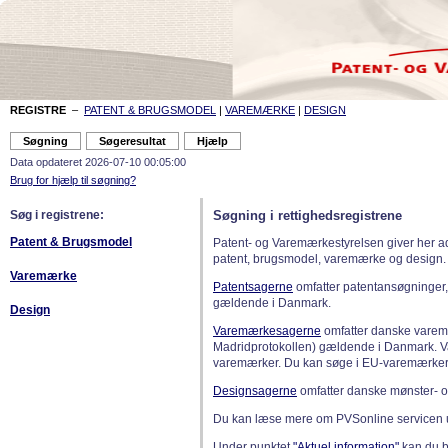
REGISTRE
–
PATENT & BRUGSMODEL
|
VAREMÆRKE
|
DESIGN
Data opdateret 2026-07-10 00:05:00
Brug for hjælp til søgning?
Søg i registrene:
Søgning i rettighedsregistrene
Patent & Brugsmodel
Patent- og Varemærkestyrelsen giver her a
patent, brugsmodel, varemærke og design.
Varemærke
Patentsagerne
omfatter patentansøgninger,
gældende i Danmark.
Design
Varemærkesagerne
omfatter danske varemæ
Madridprotokollen) gældende i Danmark. 
varemærker. Du kan søge i EU-varemærker
Designsagerne
omfatter danske mønster- o
Du kan læse mere om PVSonline servicen 
Under punktet
"Aktuel information"
kan du bl