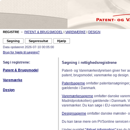
REGISTRE
–
PATENT & BRUGSMODEL
|
VAREMÆRKE
|
DESIGN
Data opdateret 2026-07-10 00:05:00
Brug for hjælp til søgning?
Søg i registrene:
Søgning i rettighedsregistrene
Patent & Brugsmodel
Patent- og Varemærkestyrelsen giver her a
patent, brugsmodel, varemærke og design.
Varemærke
Patentsagerne
omfatter patentansøgninger,
gældende i Danmark.
Design
Varemærkesagerne
omfatter danske varemæ
Madridprotokollen) gældende i Danmark. 
varemærker. Du kan søge i EU-varemærker
Designsagerne
omfatter danske mønster- o
Du kan læse mere om PVSonline servicen 
Under punktet
"Aktuel information"
kan du bl