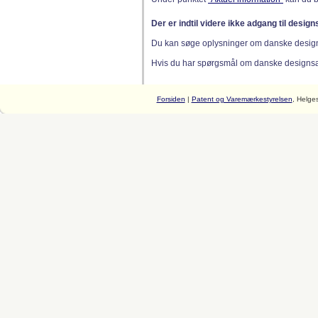
Der er indtil videre ikke adgang til desig
Du kan søge oplysninger om danske desig
Hvis du har spørgsmål om danske designsager
Forsiden
|
Patent og Varemærkestyrelsen
, Helge