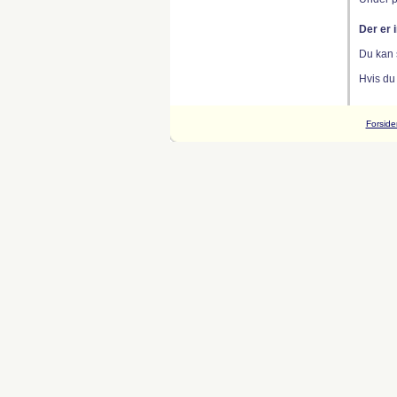
Der er 
Du kan 
Hvis du
Forside