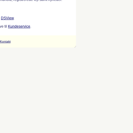
w
DSView
.
e til
Kundeservice
.
Kontakt