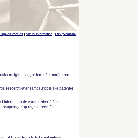
Engelsk version
|
Aktuel information
|
Om pvsonline
anske rettighedssager indenfor områderne
telsescertifikater samt europæiske patenter
 internationale varemærker (efter
ansøgninger og registrerede EU-
indhold, registrerede fejl samt nyheder.