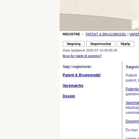
REGISTRE
–
PATENT & BRUGSMODEL
|
VAR
Data opdateret 2026-07-10 00:05:00
Brug for hjælp til søgning?
Søg i registrene:
Søgnin
Patent & Brugsmodel
Patent-
patent,
Varemærke
Patent
gælden
Design
Varemæ
Madridp
varemær
Design
Du kan 
Under 