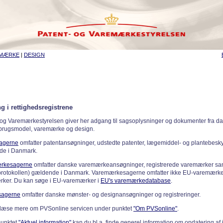
EMÆRKE
|
DESIGN
g i rettighedsregistrene
 og Varemærkestyrelsen giver her adgang til sagsoplysninger og dokumenter fra d
 brugsmodel, varemærke og design.
sagerne
omfatter patentansøgninger, udstedte patenter, lægemiddel- og plantebeskyt
de i Danmark.
rkesagerne
omfatter danske varemærkeansøgninger, registrerede varemærker samt
rotokollen) gældende i Danmark. Varemærkesagerne omfatter ikke EU-varemærke
ker. Du kan søge i EU-varemærker i
EU's varemærkedatabase
.
sagerne
omfatter danske mønster- og designansøgninger og registreringer.
læse mere om PVSonline servicen under punktet
"Om PVSonline"
.
punktet
"Aktuel information"
kan du bl.a. finde generel information om opdatering af 