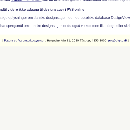
indtil videre ikke adgang til designsager i PVS online
søge oplysninger om danske designsager i den europæiske database DesignVie
 har spørgsmål om danske designsager, er du også velkommen til at ringe eller skriv
n
|
Patent og Varemærkestyrelsen
, Helgeshøj Allé 81, 2630 Tåstrup, 4350 8000,
pvs@dkpto.dk
|