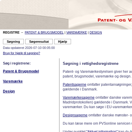
REGISTRE
–
PATENT & BRUGSMODEL
|
VAREMÆRKE
|
DESIGN
Data opdateret 2026-07-10 00:05:00
Brug for hjælp til søgning?
Søg i registrene:
Søgning i rettighedsregistrene
Patent & Brugsmodel
Patent- og Varemærkestyrelsen giver her a
patent, brugsmodel, varemærke og design.
Varemærke
Patentsagerne
omfatter patentansøgninger,
gældende i Danmark.
Design
Varemærkesagerne
omfatter danske varemæ
Madridprotokollen) gældende i Danmark. 
varemærker. Du kan søge i EU-varemærker
Designsagerne
omfatter danske mønster- o
Du kan læse mere om PVSonline servicen 
Under punktet
"Aktuel information"
kan du bl