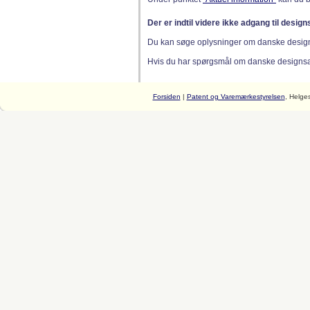
Der er indtil videre ikke adgang til desig
Du kan søge oplysninger om danske desig
Hvis du har spørgsmål om danske designsager
Forsiden
|
Patent og Varemærkestyrelsen
, Helge