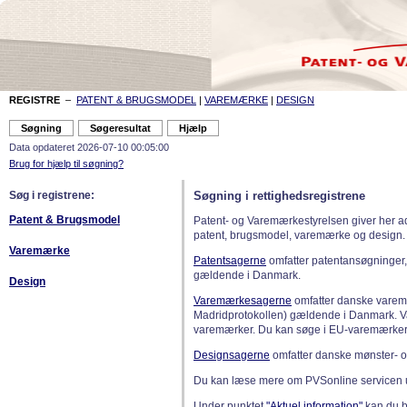
REGISTRE
–
PATENT & BRUGSMODEL
|
VAREMÆRKE
|
DESIGN
Data opdateret 2026-07-10 00:05:00
Brug for hjælp til søgning?
Søg i registrene:
Søgning i rettighedsregistrene
Patent & Brugsmodel
Patent- og Varemærkestyrelsen giver her a
patent, brugsmodel, varemærke og design.
Varemærke
Patentsagerne
omfatter patentansøgninger,
gældende i Danmark.
Design
Varemærkesagerne
omfatter danske varemæ
Madridprotokollen) gældende i Danmark. 
varemærker. Du kan søge i EU-varemærker
Designsagerne
omfatter danske mønster- o
Du kan læse mere om PVSonline servicen 
Under punktet
"Aktuel information"
kan du bl