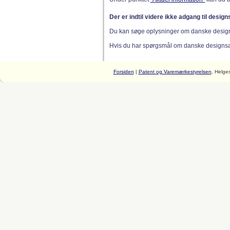
Der er indtil videre ikke adgang til desig
Du kan søge oplysninger om danske desig
Hvis du har spørgsmål om danske designsager
Forsiden
|
Patent og Varemærkestyrelsen
, Helge