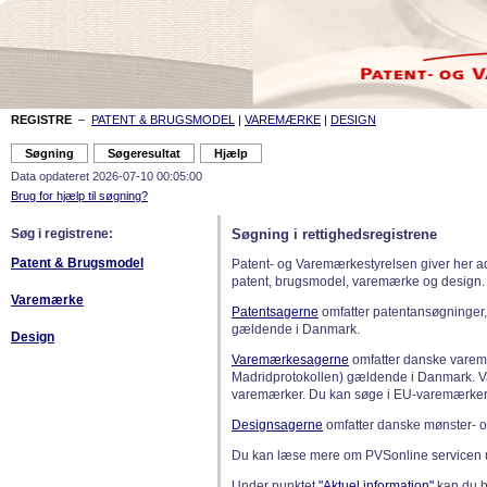
REGISTRE
–
PATENT & BRUGSMODEL
|
VAREMÆRKE
|
DESIGN
Data opdateret 2026-07-10 00:05:00
Brug for hjælp til søgning?
Søg i registrene:
Søgning i rettighedsregistrene
Patent & Brugsmodel
Patent- og Varemærkestyrelsen giver her a
patent, brugsmodel, varemærke og design.
Varemærke
Patentsagerne
omfatter patentansøgninger,
gældende i Danmark.
Design
Varemærkesagerne
omfatter danske varemæ
Madridprotokollen) gældende i Danmark. 
varemærker. Du kan søge i EU-varemærker
Designsagerne
omfatter danske mønster- o
Du kan læse mere om PVSonline servicen 
Under punktet
"Aktuel information"
kan du bl