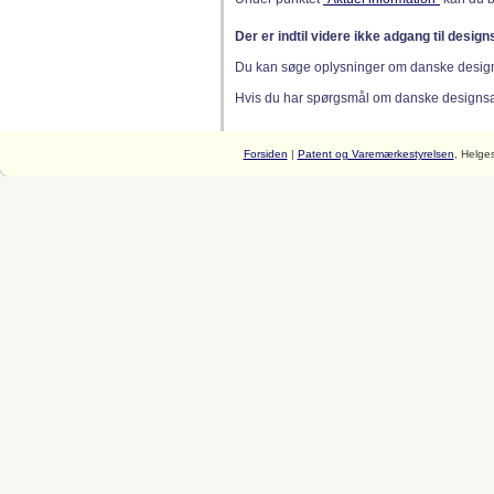
Der er indtil videre ikke adgang til desig
Du kan søge oplysninger om danske desig
Hvis du har spørgsmål om danske designsager
Forsiden
|
Patent og Varemærkestyrelsen
, Helge