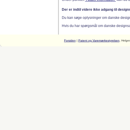
Der er indtil videre ikke adgang til desig
Du kan søge oplysninger om danske desig
Hvis du har spørgsmål om danske designsager
Forsiden
|
Patent og Varemærkestyrelsen
, Helge