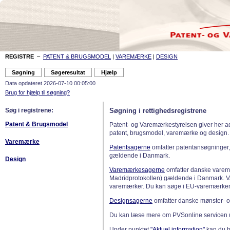
REGISTRE
–
PATENT & BRUGSMODEL
|
VAREMÆRKE
|
DESIGN
Data opdateret 2026-07-10 00:05:00
Brug for hjælp til søgning?
Søg i registrene:
Søgning i rettighedsregistrene
Patent & Brugsmodel
Patent- og Varemærkestyrelsen giver her a
patent, brugsmodel, varemærke og design.
Varemærke
Patentsagerne
omfatter patentansøgninger,
gældende i Danmark.
Design
Varemærkesagerne
omfatter danske varemæ
Madridprotokollen) gældende i Danmark. 
varemærker. Du kan søge i EU-varemærker
Designsagerne
omfatter danske mønster- o
Du kan læse mere om PVSonline servicen 
Under punktet
"Aktuel information"
kan du bl