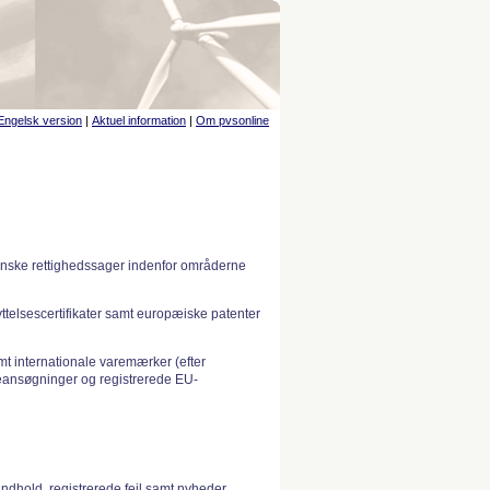
Engelsk version
|
Aktuel information
|
Om pvsonline
anske rettighedssager indenfor områderne
telsescertifikater samt europæiske patenter
 internationale varemærker (efter
ansøgninger og registrerede EU-
indhold, registrerede fejl samt nyheder.