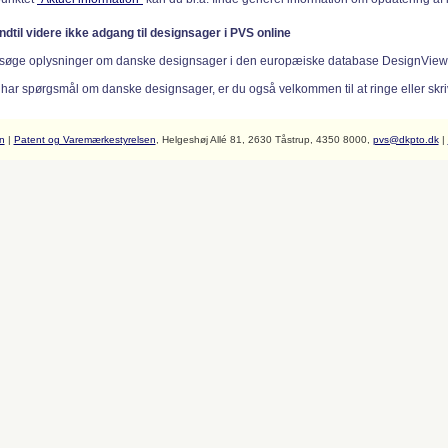
indtil videre ikke adgang til designsager i PVS online
søge oplysninger om danske designsager i den europæiske database DesignVie
 har spørgsmål om danske designsager, er du også velkommen til at ringe eller skriv
n
|
Patent og Varemærkestyrelsen
, Helgeshøj Allé 81, 2630 Tåstrup, 4350 8000,
pvs@dkpto.dk
|