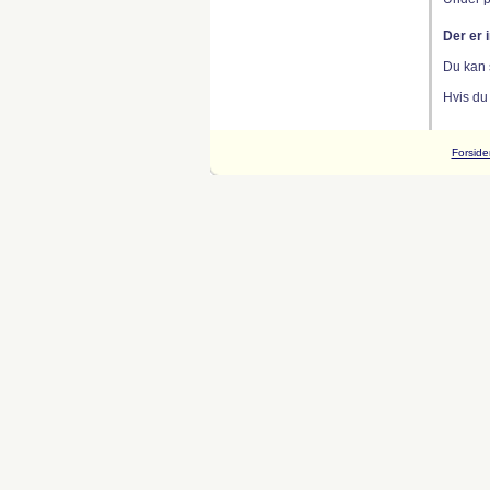
Der er 
Du kan 
Hvis du
Forside