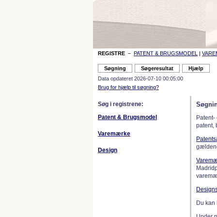
REGISTRE
–
PATENT & BRUGSMODEL
|
VAR
Data opdateret 2026-07-10 00:05:00
Brug for hjælp til søgning?
Søg i registrene:
Søgnin
Patent & Brugsmodel
Patent-
patent,
Varemærke
Patent
gælden
Design
Varemæ
Madridp
varemær
Design
Du kan 
Under 