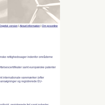
Engelsk version
|
Aktuel information
|
Om pvsonline
anske rettighedssager indenfor områderne
telsescertifikater samt europæiske patenter
 internationale varemærker (efter
ansøgninger og registrerede EU-
indhold, registrerede fejl samt nyheder.