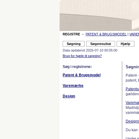
REGISTRE
–
PATENT & BRUGSMODEL
|
VAR
Data opdateret 2026-07-10 00:05:00
Brug for hjælp til søgning?
Søg i registrene:
Søgnin
Patent & Brugsmodel
Patent-
patent,
Varemærke
Patent
gælden
Design
Varemæ
Madridp
varemær
Design
Du kan 
Under 