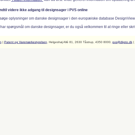
indtil videre ikke adgang til designsager i PVS online
søge oplysninger om danske designsager i den europæiske database DesignVie
 har spørgsmål om danske designsager, er du også velkommen til at ringe eller skriv
n
|
Patent og Varemærkestyrelsen
, Helgeshøj Allé 81, 2630 Tåstrup, 4350 8000,
pvs@dkpto.dk
|