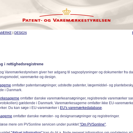
EMÆRKE
|
DESIGN
g i rettighedsregistrene
 og Varemærkestyrelsen giver her adgang til sagsoplysninger og dokumenter fra d
 brugsmodel, varemærke og design.
sagerne
omfatter patentansøgninger, udstedte patenter, lægemiddel- og plantebeskyt
de i Danmark.
rkesagerne
omfatter danske varemærkeansøgninger, registrerede varemærker samt
rotokollen) gældende i Danmark. Varemærkesagerne omfatter ikke EU-varemærke
ker. Du kan søge i EU-varemærker i
EU's varemærkedatabase
.
sagerne
omfatter danske mønster- og designansøgninger og registreringer.
læse mere om PVSonline servicen under punktet
"Om PVSonline"
.
punktet
"Aktuel information"
kan du bl.a. finde generel information om opdatering af 