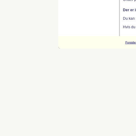
Der er 
Du kan 
Hvis du
Forside