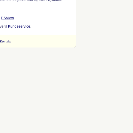
w
DSView
.
e til
Kundeservice
.
Kontakt