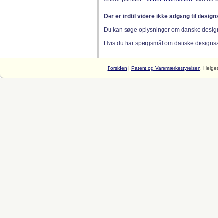
Der er indtil videre ikke adgang til desig
Du kan søge oplysninger om danske desig
Hvis du har spørgsmål om danske designsager
Forsiden
|
Patent og Varemærkestyrelsen
, Helge