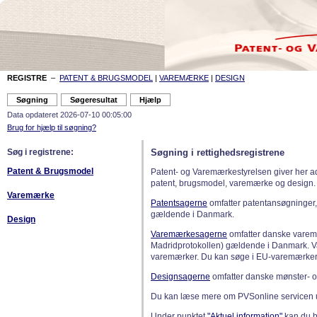
REGISTRE
–
PATENT & BRUGSMODEL
|
VAREMÆRKE
|
DESIGN
Data opdateret 2026-07-10 00:05:00
Brug for hjælp til søgning?
Søg i registrene:
Søgning i rettighedsregistrene
Patent & Brugsmodel
Patent- og Varemærkestyrelsen giver her a
patent, brugsmodel, varemærke og design.
Varemærke
Patentsagerne
omfatter patentansøgninger,
gældende i Danmark.
Design
Varemærkesagerne
omfatter danske varemæ
Madridprotokollen) gældende i Danmark. 
varemærker. Du kan søge i EU-varemærker
Designsagerne
omfatter danske mønster- o
Du kan læse mere om PVSonline servicen 
Under punktet
"Aktuel information"
kan du bl