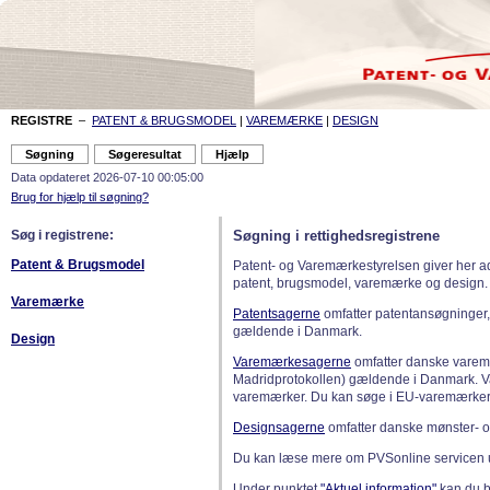
REGISTRE
–
PATENT & BRUGSMODEL
|
VAREMÆRKE
|
DESIGN
Data opdateret 2026-07-10 00:05:00
Brug for hjælp til søgning?
Søg i registrene:
Søgning i rettighedsregistrene
Patent & Brugsmodel
Patent- og Varemærkestyrelsen giver her a
patent, brugsmodel, varemærke og design.
Varemærke
Patentsagerne
omfatter patentansøgninger,
gældende i Danmark.
Design
Varemærkesagerne
omfatter danske varemæ
Madridprotokollen) gældende i Danmark. 
varemærker. Du kan søge i EU-varemærker
Designsagerne
omfatter danske mønster- o
Du kan læse mere om PVSonline servicen 
Under punktet
"Aktuel information"
kan du bl