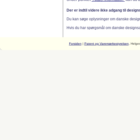
Der er indtil videre ikke adgang til desig
Du kan søge oplysninger om danske desig
Hvis du har spørgsmål om danske designsager
Forsiden
|
Patent og Varemærkestyrelsen
, Helge