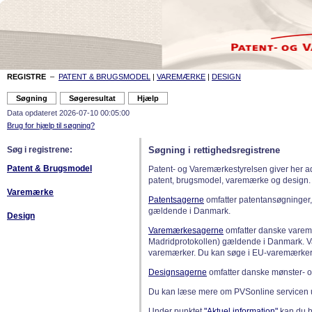
REGISTRE
–
PATENT & BRUGSMODEL
|
VAREMÆRKE
|
DESIGN
Data opdateret 2026-07-10 00:05:00
Brug for hjælp til søgning?
Søg i registrene:
Søgning i rettighedsregistrene
Patent & Brugsmodel
Patent- og Varemærkestyrelsen giver her a
patent, brugsmodel, varemærke og design.
Varemærke
Patentsagerne
omfatter patentansøgninger,
gældende i Danmark.
Design
Varemærkesagerne
omfatter danske varemæ
Madridprotokollen) gældende i Danmark. 
varemærker. Du kan søge i EU-varemærker
Designsagerne
omfatter danske mønster- o
Du kan læse mere om PVSonline servicen 
Under punktet
"Aktuel information"
kan du bl