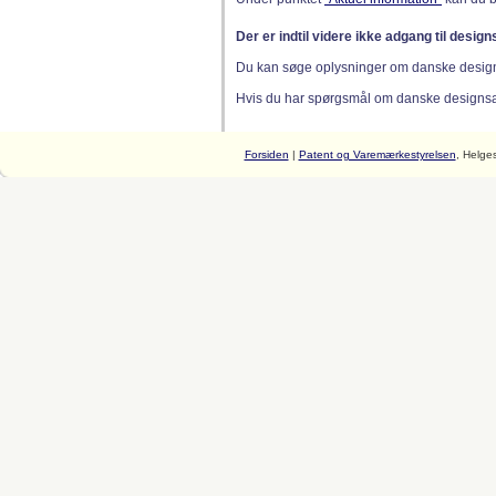
Der er indtil videre ikke adgang til desig
Du kan søge oplysninger om danske desig
Hvis du har spørgsmål om danske designsager
Forsiden
|
Patent og Varemærkestyrelsen
, Helge