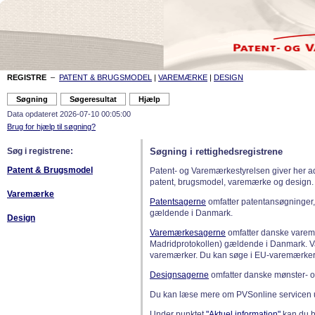
REGISTRE
–
PATENT & BRUGSMODEL
|
VAREMÆRKE
|
DESIGN
Data opdateret 2026-07-10 00:05:00
Brug for hjælp til søgning?
Søg i registrene:
Søgning i rettighedsregistrene
Patent & Brugsmodel
Patent- og Varemærkestyrelsen giver her a
patent, brugsmodel, varemærke og design.
Varemærke
Patentsagerne
omfatter patentansøgninger,
gældende i Danmark.
Design
Varemærkesagerne
omfatter danske varemæ
Madridprotokollen) gældende i Danmark. 
varemærker. Du kan søge i EU-varemærker
Designsagerne
omfatter danske mønster- o
Du kan læse mere om PVSonline servicen 
Under punktet
"Aktuel information"
kan du bl