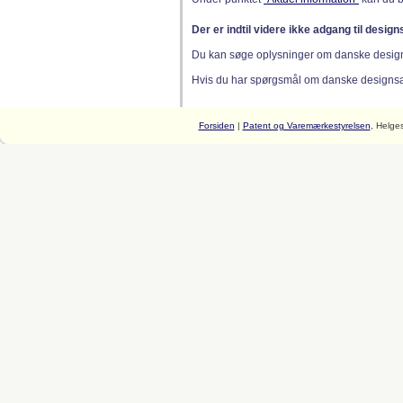
Der er indtil videre ikke adgang til desig
Du kan søge oplysninger om danske desig
Hvis du har spørgsmål om danske designsager
Forsiden
|
Patent og Varemærkestyrelsen
, Helge