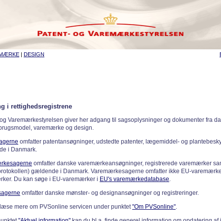
EMÆRKE
|
DESIGN
g i rettighedsregistrene
 og Varemærkestyrelsen giver her adgang til sagsoplysninger og dokumenter fra d
 brugsmodel, varemærke og design.
sagerne
omfatter patentansøgninger, udstedte patenter, lægemiddel- og plantebeskyt
de i Danmark.
rkesagerne
omfatter danske varemærkeansøgninger, registrerede varemærker samt
rotokollen) gældende i Danmark. Varemærkesagerne omfatter ikke EU-varemærke
ker. Du kan søge i EU-varemærker i
EU's varemærkedatabase
.
sagerne
omfatter danske mønster- og designansøgninger og registreringer.
læse mere om PVSonline servicen under punktet
"Om PVSonline"
.
punktet
"Aktuel information"
kan du bl.a. finde generel information om opdatering af 