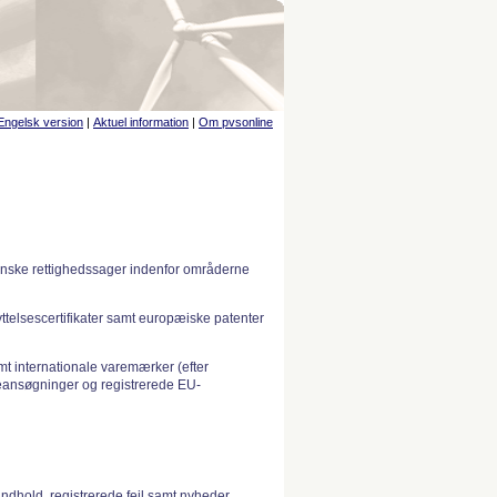
Engelsk version
|
Aktuel information
|
Om pvsonline
anske rettighedssager indenfor områderne
telsescertifikater samt europæiske patenter
 internationale varemærker (efter
ansøgninger og registrerede EU-
indhold, registrerede fejl samt nyheder.