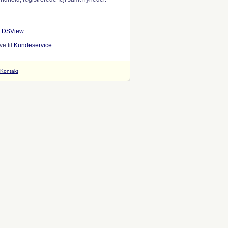
w
DSView
.
e til
Kundeservice
.
Kontakt