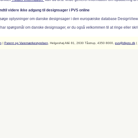
indtil videre ikke adgang til designsager i PVS online
søge oplysninger om danske designsager i den europæiske database DesignVie
 har spørgsmål om danske designsager, er du også velkommen til at ringe eller skriv
n
|
Patent og Varemærkestyrelsen
, Helgeshøj Allé 81, 2630 Tåstrup, 4350 8000,
pvs@dkpto.dk
|