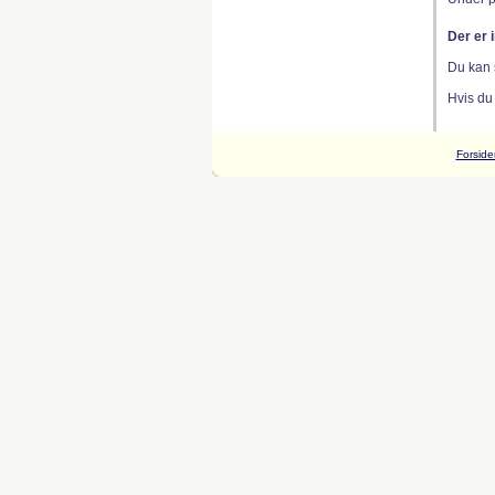
Der er 
Du kan 
Hvis du
Forside