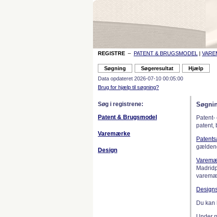
REGISTRE
–
PATENT & BRUGSMODEL
|
VAR
Data opdateret 2026-07-10 00:05:00
Brug for hjælp til søgning?
Søg i registrene:
Søgnin
Patent & Brugsmodel
Patent-
patent,
Varemærke
Patent
gælden
Design
Varemæ
Madridp
varemær
Design
Du kan 
Under 