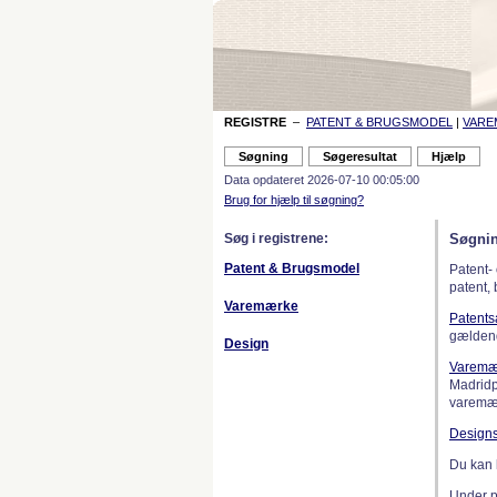
REGISTRE
–
PATENT & BRUGSMODEL
|
VAR
Data opdateret 2026-07-10 00:05:00
Brug for hjælp til søgning?
Søg i registrene:
Søgnin
Patent & Brugsmodel
Patent-
patent,
Varemærke
Patent
gælden
Design
Varemæ
Madridp
varemær
Design
Du kan 
Under 