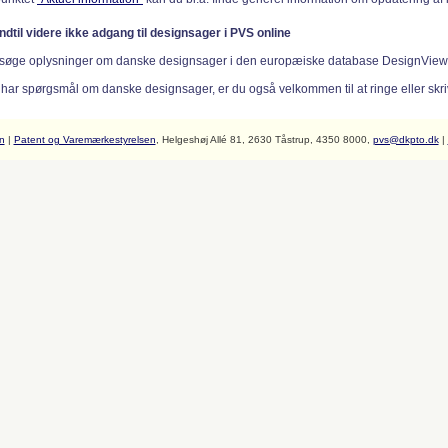
indtil videre ikke adgang til designsager i PVS online
søge oplysninger om danske designsager i den europæiske database DesignVie
 har spørgsmål om danske designsager, er du også velkommen til at ringe eller skriv
n
|
Patent og Varemærkestyrelsen
, Helgeshøj Allé 81, 2630 Tåstrup, 4350 8000,
pvs@dkpto.dk
|