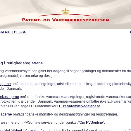
EMÆRKE
|
DESIGN
g i rettighedsregistrene
 og Varemærkestyrelsen giver her adgang til sagsoplysninger og dokumenter fra d
 brugsmodel, varemærke og design.
sagerne
omfatter patentansøgninger, udstedte patenter, lægemiddel- og plantebeskyt
de i Danmark.
rkesagerne
omfatter danske varemærkeansøgninger, registrerede varemærker samt
rotokollen) gældende i Danmark. Varemærkesagerne omfatter ikke EU-varemærke
ker. Du kan søge i EU-varemærker i
EU's varemærkedatabase
.
sagerne
omfatter danske mønster- og designansøgninger og registreringer.
læse mere om PVSonline servicen under punktet
"Om PVSonline"
.
punktet
"Aktuel information"
kan du bl.a. finde generel information om opdatering af 