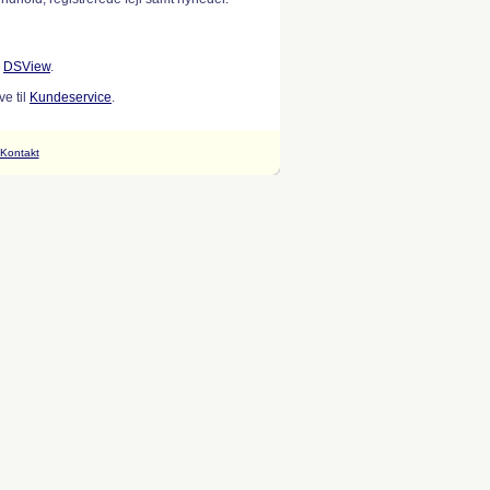
w
DSView
.
e til
Kundeservice
.
Kontakt