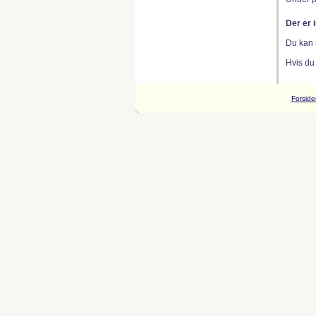
Der er 
Du kan 
Hvis du
Forside