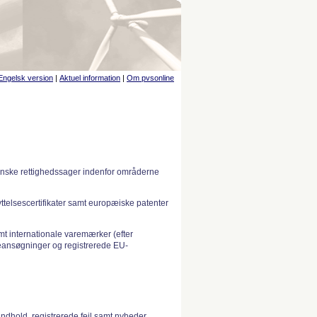
Engelsk version
|
Aktuel information
|
Om pvsonline
anske rettighedssager indenfor områderne
telsescertifikater samt europæiske patenter
 internationale varemærker (efter
ansøgninger og registrerede EU-
indhold, registrerede fejl samt nyheder.