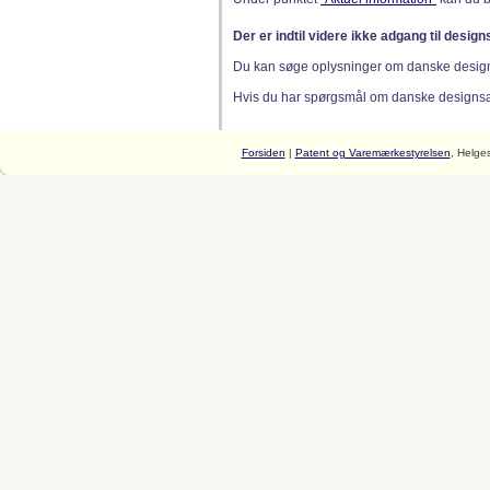
Der er indtil videre ikke adgang til desig
Du kan søge oplysninger om danske desig
Hvis du har spørgsmål om danske designsager
Forsiden
|
Patent og Varemærkestyrelsen
, Helge