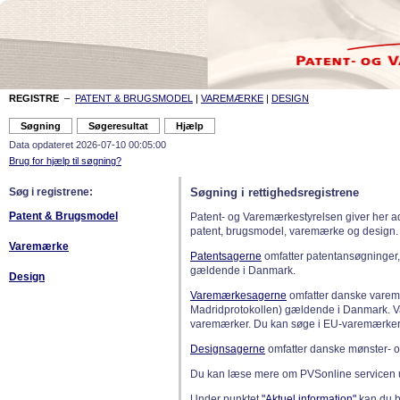
REGISTRE
–
PATENT & BRUGSMODEL
|
VAREMÆRKE
|
DESIGN
Data opdateret 2026-07-10 00:05:00
Brug for hjælp til søgning?
Søg i registrene:
Søgning i rettighedsregistrene
Patent & Brugsmodel
Patent- og Varemærkestyrelsen giver her a
patent, brugsmodel, varemærke og design.
Varemærke
Patentsagerne
omfatter patentansøgninger,
gældende i Danmark.
Design
Varemærkesagerne
omfatter danske varemæ
Madridprotokollen) gældende i Danmark. 
varemærker. Du kan søge i EU-varemærker
Designsagerne
omfatter danske mønster- o
Du kan læse mere om PVSonline servicen 
Under punktet
"Aktuel information"
kan du bl