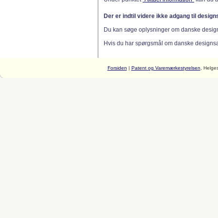
Der er indtil videre ikke adgang til desig
Du kan søge oplysninger om danske desig
Hvis du har spørgsmål om danske designsager
Forsiden
|
Patent og Varemærkestyrelsen
, Helge