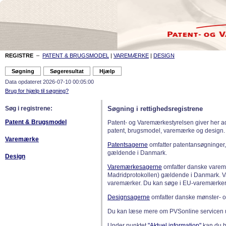
REGISTRE
–
PATENT & BRUGSMODEL
|
VAREMÆRKE
|
DESIGN
Data opdateret 2026-07-10 00:05:00
Brug for hjælp til søgning?
Søg i registrene:
Søgning i rettighedsregistrene
Patent & Brugsmodel
Patent- og Varemærkestyrelsen giver her a
patent, brugsmodel, varemærke og design.
Varemærke
Patentsagerne
omfatter patentansøgninger,
gældende i Danmark.
Design
Varemærkesagerne
omfatter danske varemæ
Madridprotokollen) gældende i Danmark. 
varemærker. Du kan søge i EU-varemærker
Designsagerne
omfatter danske mønster- o
Du kan læse mere om PVSonline servicen 
Under punktet
"Aktuel information"
kan du bl