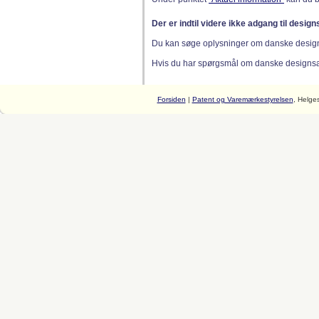
Der er indtil videre ikke adgang til desig
Du kan søge oplysninger om danske desig
Hvis du har spørgsmål om danske designsager
Forsiden
|
Patent og Varemærkestyrelsen
, Helge