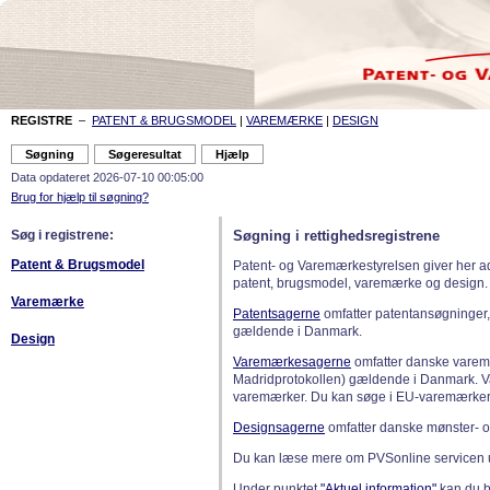
REGISTRE
–
PATENT & BRUGSMODEL
|
VAREMÆRKE
|
DESIGN
Data opdateret 2026-07-10 00:05:00
Brug for hjælp til søgning?
Søg i registrene:
Søgning i rettighedsregistrene
Patent & Brugsmodel
Patent- og Varemærkestyrelsen giver her a
patent, brugsmodel, varemærke og design.
Varemærke
Patentsagerne
omfatter patentansøgninger,
gældende i Danmark.
Design
Varemærkesagerne
omfatter danske varemæ
Madridprotokollen) gældende i Danmark. 
varemærker. Du kan søge i EU-varemærker
Designsagerne
omfatter danske mønster- o
Du kan læse mere om PVSonline servicen 
Under punktet
"Aktuel information"
kan du bl