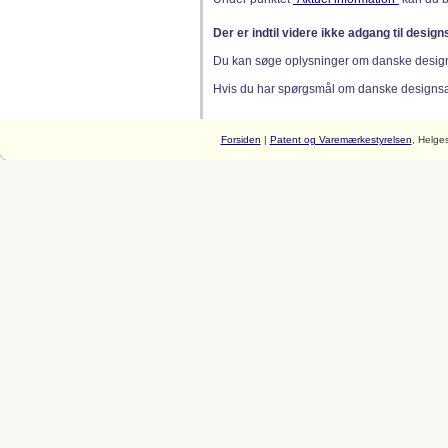
Der er indtil videre ikke adgang til desig
Du kan søge oplysninger om danske desig
Hvis du har spørgsmål om danske designsager
Forsiden
|
Patent og Varemærkestyrelsen
, Helge