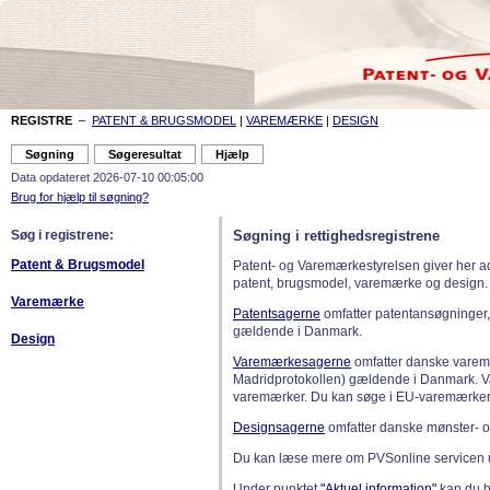
REGISTRE
–
PATENT & BRUGSMODEL
|
VAREMÆRKE
|
DESIGN
Data opdateret 2026-07-10 00:05:00
Brug for hjælp til søgning?
Søg i registrene:
Søgning i rettighedsregistrene
Patent & Brugsmodel
Patent- og Varemærkestyrelsen giver her a
patent, brugsmodel, varemærke og design.
Varemærke
Patentsagerne
omfatter patentansøgninger,
gældende i Danmark.
Design
Varemærkesagerne
omfatter danske varemæ
Madridprotokollen) gældende i Danmark. 
varemærker. Du kan søge i EU-varemærker
Designsagerne
omfatter danske mønster- o
Du kan læse mere om PVSonline servicen 
Under punktet
"Aktuel information"
kan du bl