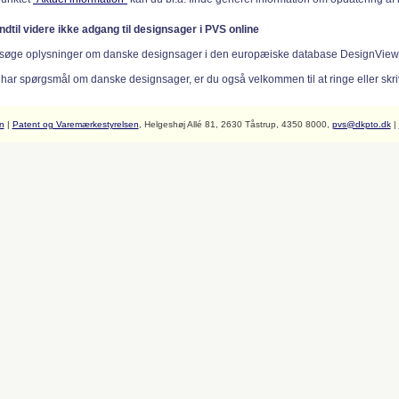
indtil videre ikke adgang til designsager i PVS online
søge oplysninger om danske designsager i den europæiske database DesignVie
 har spørgsmål om danske designsager, er du også velkommen til at ringe eller skriv
n
|
Patent og Varemærkestyrelsen
, Helgeshøj Allé 81, 2630 Tåstrup, 4350 8000,
pvs@dkpto.dk
|