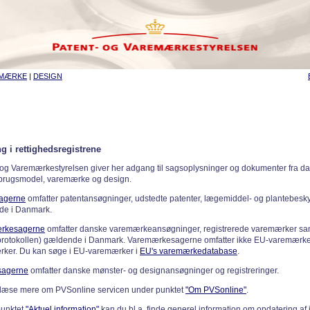
EMÆRKE
|
DESIGN
g i rettighedsregistrene
 og Varemærkestyrelsen giver her adgang til sagsoplysninger og dokumenter fra d
 brugsmodel, varemærke og design.
sagerne
omfatter patentansøgninger, udstedte patenter, lægemiddel- og plantebeskyt
de i Danmark.
rkesagerne
omfatter danske varemærkeansøgninger, registrerede varemærker samt
rotokollen) gældende i Danmark. Varemærkesagerne omfatter ikke EU-varemærke
ker. Du kan søge i EU-varemærker i
EU's varemærkedatabase
.
sagerne
omfatter danske mønster- og designansøgninger og registreringer.
læse mere om PVSonline servicen under punktet
"Om PVSonline"
.
punktet
"Aktuel information"
kan du bl.a. finde generel information om opdatering af 