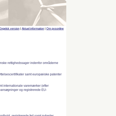
Engelsk version
|
Aktuel information
|
Om pvsonline
anske rettighedssager indenfor områderne
telsescertifikater samt europæiske patenter
 internationale varemærker (efter
ansøgninger og registrerede EU-
indhold, registrerede fejl samt nyheder.