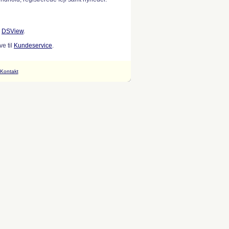
w
DSView
.
e til
Kundeservice
.
Kontakt