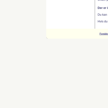
Der er 
Du kan 
Hvis du
Forside