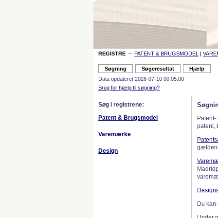
REGISTRE
–
PATENT & BRUGSMODEL
|
VAR
Data opdateret 2026-07-10 00:05:00
Brug for hjælp til søgning?
Søg i registrene:
Søgnin
Patent & Brugsmodel
Patent-
patent,
Varemærke
Patent
gælden
Design
Varemæ
Madridp
varemær
Design
Du kan 
Under 