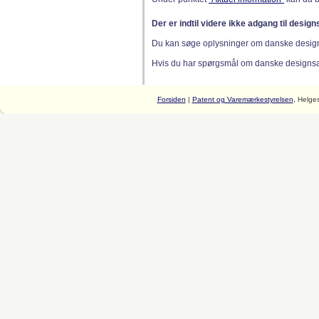
Der er indtil videre ikke adgang til desig
Du kan søge oplysninger om danske desig
Hvis du har spørgsmål om danske designsager
Forsiden
|
Patent og Varemærkestyrelsen
, Helge