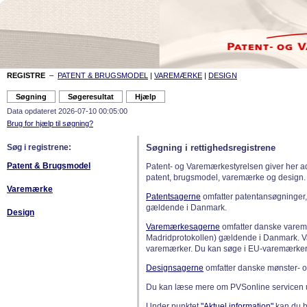
REGISTRE
–
PATENT & BRUGSMODEL
|
VAREMÆRKE
|
DESIGN
Data opdateret 2026-07-10 00:05:00
Brug for hjælp til søgning?
Søg i registrene:
Søgning i rettighedsregistrene
Patent & Brugsmodel
Patent- og Varemærkestyrelsen giver her a
patent, brugsmodel, varemærke og design.
Varemærke
Patentsagerne
omfatter patentansøgninger,
gældende i Danmark.
Design
Varemærkesagerne
omfatter danske varemæ
Madridprotokollen) gældende i Danmark. 
varemærker. Du kan søge i EU-varemærker
Designsagerne
omfatter danske mønster- o
Du kan læse mere om PVSonline servicen 
Under punktet
"Aktuel information"
kan du bl