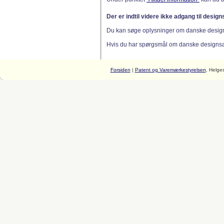
Der er indtil videre ikke adgang til desig
Du kan søge oplysninger om danske desig
Hvis du har spørgsmål om danske designsager
Forsiden
|
Patent og Varemærkestyrelsen
, Helge