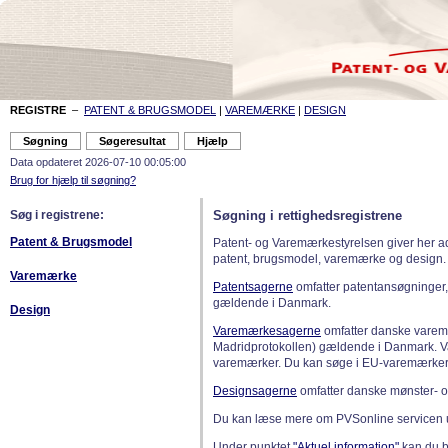
REGISTRE
–
PATENT & BRUGSMODEL
|
VAREMÆRKE
|
DESIGN
Data opdateret 2026-07-10 00:05:00
Brug for hjælp til søgning?
Søg i registrene:
Søgning i rettighedsregistrene
Patent & Brugsmodel
Patent- og Varemærkestyrelsen giver her a
patent, brugsmodel, varemærke og design.
Varemærke
Patentsagerne
omfatter patentansøgninger,
gældende i Danmark.
Design
Varemærkesagerne
omfatter danske varemæ
Madridprotokollen) gældende i Danmark. 
varemærker. Du kan søge i EU-varemærker
Designsagerne
omfatter danske mønster- o
Du kan læse mere om PVSonline servicen 
Under punktet
"Aktuel information"
kan du bl