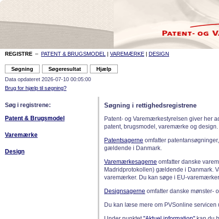
REGISTRE
–
PATENT & BRUGSMODEL
|
VAREMÆRKE
|
DESIGN
Data opdateret 2026-07-10 00:05:00
Brug for hjælp til søgning?
Søg i registrene:
Søgning i rettighedsregistrene
Patent & Brugsmodel
Patent- og Varemærkestyrelsen giver her a
patent, brugsmodel, varemærke og design.
Varemærke
Patentsagerne
omfatter patentansøgninger,
gældende i Danmark.
Design
Varemærkesagerne
omfatter danske varemæ
Madridprotokollen) gældende i Danmark. 
varemærker. Du kan søge i EU-varemærker
Designsagerne
omfatter danske mønster- o
Du kan læse mere om PVSonline servicen 
Under punktet
"Aktuel information"
kan du bl