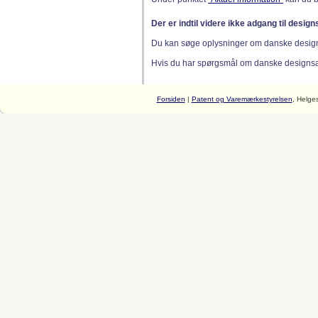
Der er indtil videre ikke adgang til desig
Du kan søge oplysninger om danske desig
Hvis du har spørgsmål om danske designsager
Forsiden
|
Patent og Varemærkestyrelsen
, Helge