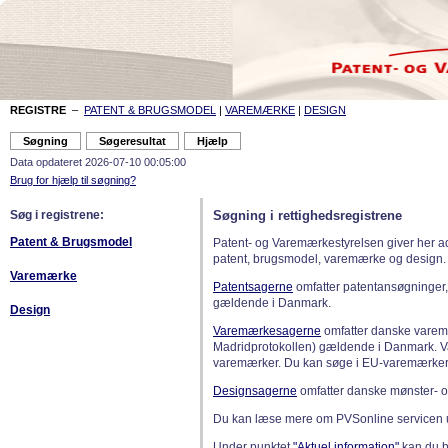
REGISTRE
–
PATENT & BRUGSMODEL
|
VAREMÆRKE
|
DESIGN
Data opdateret 2026-07-10 00:05:00
Brug for hjælp til søgning?
Søg i registrene:
Søgning i rettighedsregistrene
Patent & Brugsmodel
Patent- og Varemærkestyrelsen giver her a
patent, brugsmodel, varemærke og design.
Varemærke
Patentsagerne
omfatter patentansøgninger,
gældende i Danmark.
Design
Varemærkesagerne
omfatter danske varemæ
Madridprotokollen) gældende i Danmark. 
varemærker. Du kan søge i EU-varemærker
Designsagerne
omfatter danske mønster- o
Du kan læse mere om PVSonline servicen 
Under punktet
"Aktuel information"
kan du bl