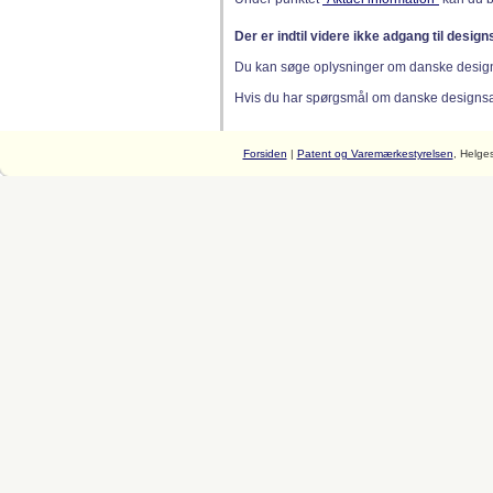
Der er indtil videre ikke adgang til desig
Du kan søge oplysninger om danske desig
Hvis du har spørgsmål om danske designsager
Forsiden
|
Patent og Varemærkestyrelsen
, Helge