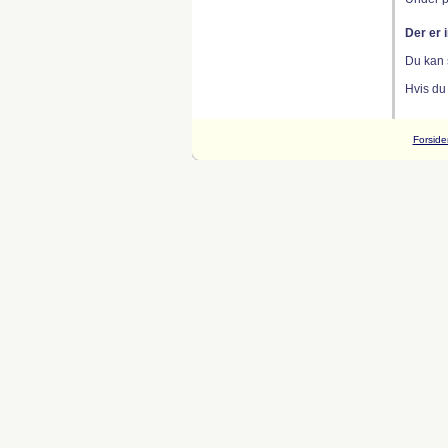
Der er 
Du kan 
Hvis du
Forside