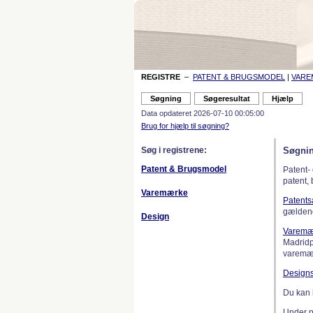
REGISTRE
–
PATENT & BRUGSMODEL
|
VAR
Data opdateret 2026-07-10 00:05:00
Brug for hjælp til søgning?
Søg i registrene:
Søgnin
Patent & Brugsmodel
Patent-
patent,
Varemærke
Patent
gælden
Design
Varemæ
Madridp
varemær
Design
Du kan 
Under 