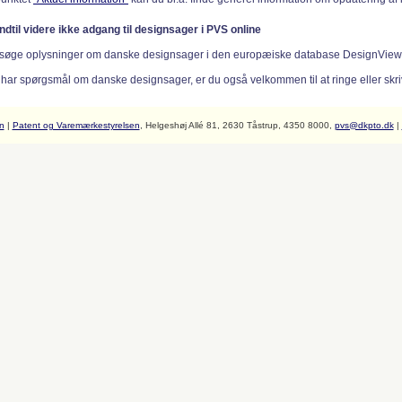
indtil videre ikke adgang til designsager i PVS online
søge oplysninger om danske designsager i den europæiske database DesignVie
 har spørgsmål om danske designsager, er du også velkommen til at ringe eller skriv
n
|
Patent og Varemærkestyrelsen
, Helgeshøj Allé 81, 2630 Tåstrup, 4350 8000,
pvs@dkpto.dk
|