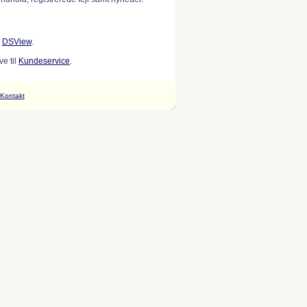
w
DSView
.
e til
Kundeservice
.
Kontakt