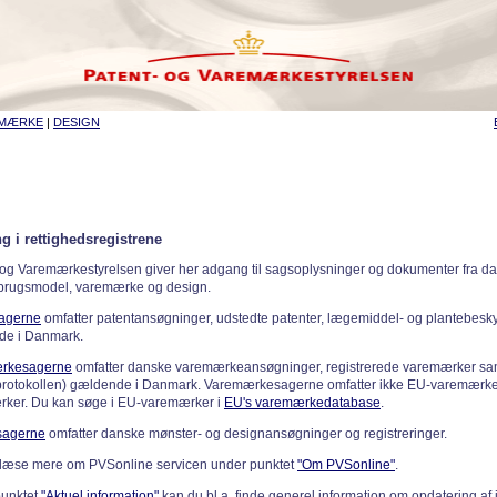
EMÆRKE
|
DESIGN
g i rettighedsregistrene
 og Varemærkestyrelsen giver her adgang til sagsoplysninger og dokumenter fra d
 brugsmodel, varemærke og design.
sagerne
omfatter patentansøgninger, udstedte patenter, lægemiddel- og plantebeskyt
de i Danmark.
rkesagerne
omfatter danske varemærkeansøgninger, registrerede varemærker samt
rotokollen) gældende i Danmark. Varemærkesagerne omfatter ikke EU-varemærke
ker. Du kan søge i EU-varemærker i
EU's varemærkedatabase
.
sagerne
omfatter danske mønster- og designansøgninger og registreringer.
læse mere om PVSonline servicen under punktet
"Om PVSonline"
.
punktet
"Aktuel information"
kan du bl.a. finde generel information om opdatering af 