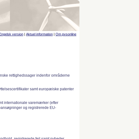
Engelsk version
|
Aktuel information
|
Om pvsonline
anske rettighedssager indenfor områderne
telsescertifikater samt europæiske patenter
 internationale varemærker (efter
ansøgninger og registrerede EU-
indhold, registrerede fejl samt nyheder.