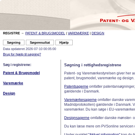
REGISTRE
–
PATENT & BRUGSMODEL
|
VAREMÆRKE
|
DESIGN
Data opdateret 2026-07-10 00:05:00
Brug for hjælp til søgning?
Søg i registrene:
Søgning i rettighedsregistrene
Patent & Brugsmodel
Patent- og Varemærkestyrelsen giver her a
patent, brugsmodel, varemærke og design.
Varemærke
Patentsagerne
omfatter patentansøgninger,
gældende i Danmark.
Design
Varemærkesagerne
omfatter danske varemæ
Madridprotokollen) gældende i Danmark. 
varemærker. Du kan søge i EU-varemærker
Designsagerne
omfatter danske mønster- o
Du kan læse mere om PVSonline servicen 
Under punktet
"Aktuel information"
kan du bl