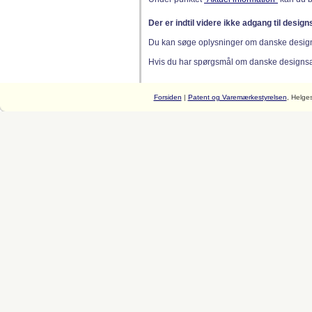
Der er indtil videre ikke adgang til desig
Du kan søge oplysninger om danske desig
Hvis du har spørgsmål om danske designsager
Forsiden
|
Patent og Varemærkestyrelsen
, Helge