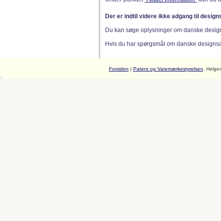
Der er indtil videre ikke adgang til desig
Du kan søge oplysninger om danske desig
Hvis du har spørgsmål om danske designsager
Forsiden
|
Patent og Varemærkestyrelsen
, Helge