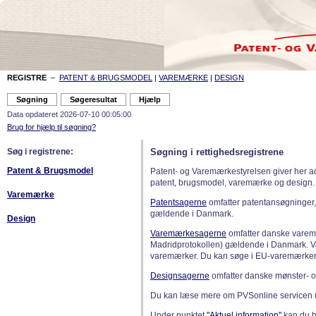
REGISTRE
–
PATENT & BRUGSMODEL
|
VAREMÆRKE
|
DESIGN
Data opdateret 2026-07-10 00:05:00
Brug for hjælp til søgning?
Søg i registrene:
Søgning i rettighedsregistrene
Patent & Brugsmodel
Patent- og Varemærkestyrelsen giver her a
patent, brugsmodel, varemærke og design.
Varemærke
Patentsagerne
omfatter patentansøgninger,
gældende i Danmark.
Design
Varemærkesagerne
omfatter danske varemæ
Madridprotokollen) gældende i Danmark. 
varemærker. Du kan søge i EU-varemærker
Designsagerne
omfatter danske mønster- o
Du kan læse mere om PVSonline servicen 
Under punktet
"Aktuel information"
kan du bl