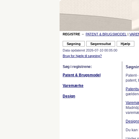
REGISTRE
–
PATENT & BRUGSMODEL
|
VAR
Data opdateret 2026-07-10 00:05:00
Brug for hjælp til søgning?
Søg i registrene:
Søgnin
Patent & Brugsmodel
Patent-
patent,
Varemærke
Patent
gælden
Design
Varemæ
Madridp
varemær
Design
Du kan 
Under 