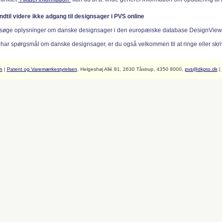
indtil videre ikke adgang til designsager i PVS online
søge oplysninger om danske designsager i den europæiske database DesignVie
 har spørgsmål om danske designsager, er du også velkommen til at ringe eller skriv
n
|
Patent og Varemærkestyrelsen
, Helgeshøj Allé 81, 2630 Tåstrup, 4350 8000,
pvs@dkpto.dk
|