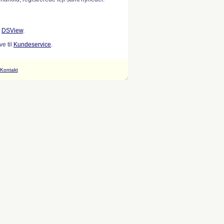
w
DSView
.
e til
Kundeservice
.
Kontakt