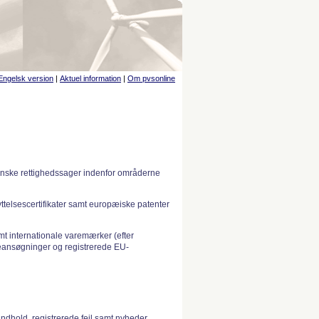
Engelsk version
|
Aktuel information
|
Om pvsonline
anske rettighedssager indenfor områderne
telsescertifikater samt europæiske patenter
 internationale varemærker (efter
ansøgninger og registrerede EU-
indhold, registrerede fejl samt nyheder.