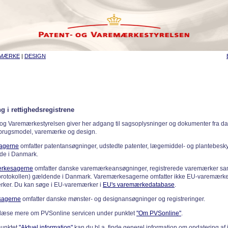
EMÆRKE
|
DESIGN
g i rettighedsregistrene
 og Varemærkestyrelsen giver her adgang til sagsoplysninger og dokumenter fra d
 brugsmodel, varemærke og design.
sagerne
omfatter patentansøgninger, udstedte patenter, lægemiddel- og plantebeskyt
de i Danmark.
rkesagerne
omfatter danske varemærkeansøgninger, registrerede varemærker samt
rotokollen) gældende i Danmark. Varemærkesagerne omfatter ikke EU-varemærke
ker. Du kan søge i EU-varemærker i
EU's varemærkedatabase
.
sagerne
omfatter danske mønster- og designansøgninger og registreringer.
læse mere om PVSonline servicen under punktet
"Om PVSonline"
.
punktet
"Aktuel information"
kan du bl.a. finde generel information om opdatering af 