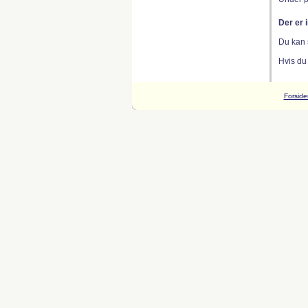
Der er 
Du kan 
Hvis du
Forside