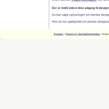
Der er indtil videre ikke adgang til desig
Du kan søge oplysninger om danske desig
Hvis du har spørgsmål om danske designsager
Forsiden
|
Patent og Varemærkestyrelsen
, Helge