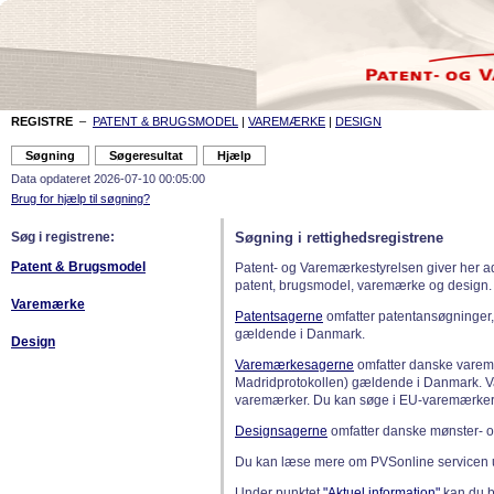
REGISTRE
–
PATENT & BRUGSMODEL
|
VAREMÆRKE
|
DESIGN
Data opdateret 2026-07-10 00:05:00
Brug for hjælp til søgning?
Søg i registrene:
Søgning i rettighedsregistrene
Patent & Brugsmodel
Patent- og Varemærkestyrelsen giver her a
patent, brugsmodel, varemærke og design.
Varemærke
Patentsagerne
omfatter patentansøgninger,
gældende i Danmark.
Design
Varemærkesagerne
omfatter danske varemæ
Madridprotokollen) gældende i Danmark. 
varemærker. Du kan søge i EU-varemærker
Designsagerne
omfatter danske mønster- o
Du kan læse mere om PVSonline servicen 
Under punktet
"Aktuel information"
kan du bl