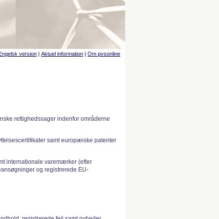
Engelsk version
|
Aktuel information
|
Om pvsonline
anske rettighedssager indenfor områderne
telsescertifikater samt europæiske patenter
 internationale varemærker (efter
ansøgninger og registrerede EU-
indhold, registrerede fejl samt nyheder.