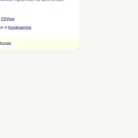
w
DSView
.
e til
Kundeservice
.
Kontakt