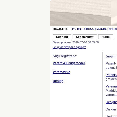
REGISTRE
–
PATENT & BRUGSMODEL
|
VAR
Data opdateret 2026-07-10 00:05:00
Brug for hjælp til søgning?
Søg i registrene:
Søgnin
Patent & Brugsmodel
Patent-
patent,
Varemærke
Patent
gælden
Design
Varemæ
Madridp
varemær
Design
Du kan 
Under 