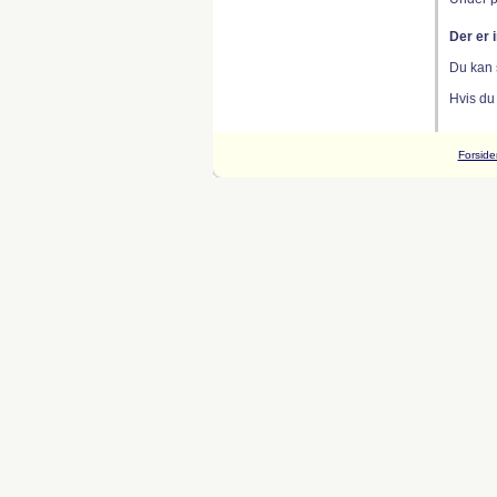
Der er 
Du kan 
Hvis du
Forside