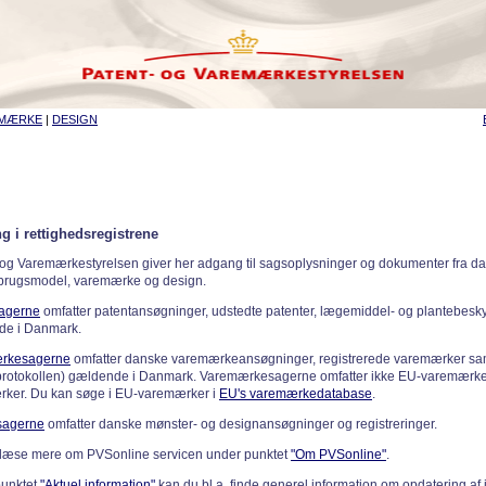
EMÆRKE
|
DESIGN
g i rettighedsregistrene
 og Varemærkestyrelsen giver her adgang til sagsoplysninger og dokumenter fra d
 brugsmodel, varemærke og design.
sagerne
omfatter patentansøgninger, udstedte patenter, lægemiddel- og plantebeskyt
de i Danmark.
rkesagerne
omfatter danske varemærkeansøgninger, registrerede varemærker samt
rotokollen) gældende i Danmark. Varemærkesagerne omfatter ikke EU-varemærke
ker. Du kan søge i EU-varemærker i
EU's varemærkedatabase
.
sagerne
omfatter danske mønster- og designansøgninger og registreringer.
læse mere om PVSonline servicen under punktet
"Om PVSonline"
.
punktet
"Aktuel information"
kan du bl.a. finde generel information om opdatering af 