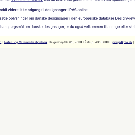
indtil videre ikke adgang til designsager i PVS online
søge oplysninger om danske designsager i den europæiske database DesignVie
 har spørgsmål om danske designsager, er du også velkommen til at ringe eller skriv
n
|
Patent og Varemærkestyrelsen
, Helgeshøj Allé 81, 2630 Tåstrup, 4350 8000,
pvs@dkpto.dk
|