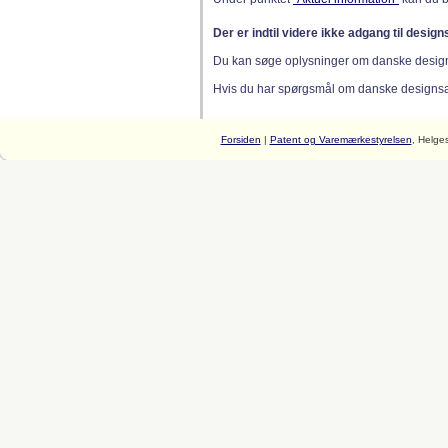
Der er indtil videre ikke adgang til desig
Du kan søge oplysninger om danske desig
Hvis du har spørgsmål om danske designsager
Forsiden
|
Patent og Varemærkestyrelsen
, Helge