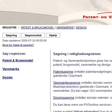
REGISTRE
–
PATENT & BRUGSMODEL
|
VAREMÆRKE
|
DESIGN
Data opdateret 2026-07-10 00:05:00
Brug for hjælp til søgning?
Søg i registrene:
Søgning i rettighedsregistrene
Patent & Brugsmodel
Patent- og Varemærkestyrelsen giver her a
patent, brugsmodel, varemærke og design.
Varemærke
Patentsagerne
omfatter patentansøgninger,
gældende i Danmark.
Design
Varemærkesagerne
omfatter danske varemæ
Madridprotokollen) gældende i Danmark. 
varemærker. Du kan søge i EU-varemærker
Designsagerne
omfatter danske mønster- o
Du kan læse mere om PVSonline servicen 
Under punktet
"Aktuel information"
kan du bl