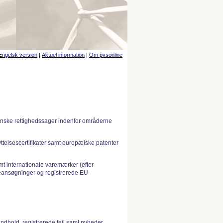
Engelsk version
|
Aktuel information
|
Om pvsonline
anske rettighedssager indenfor områderne
telsescertifikater samt europæiske patenter
 internationale varemærker (efter
ansøgninger og registrerede EU-
indhold, registrerede fejl samt nyheder.