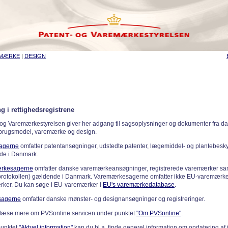
EMÆRKE
|
DESIGN
g i rettighedsregistrene
 og Varemærkestyrelsen giver her adgang til sagsoplysninger og dokumenter fra d
 brugsmodel, varemærke og design.
sagerne
omfatter patentansøgninger, udstedte patenter, lægemiddel- og plantebeskyt
de i Danmark.
rkesagerne
omfatter danske varemærkeansøgninger, registrerede varemærker samt
rotokollen) gældende i Danmark. Varemærkesagerne omfatter ikke EU-varemærke
ker. Du kan søge i EU-varemærker i
EU's varemærkedatabase
.
sagerne
omfatter danske mønster- og designansøgninger og registreringer.
læse mere om PVSonline servicen under punktet
"Om PVSonline"
.
punktet
"Aktuel information"
kan du bl.a. finde generel information om opdatering af 