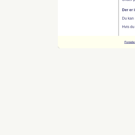
Der er 
Du kan 
Hvis du
Forside