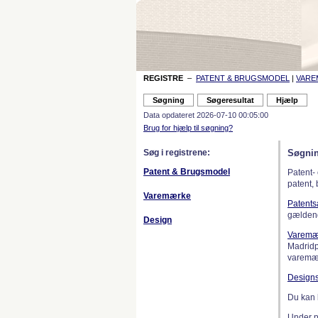
REGISTRE
–
PATENT & BRUGSMODEL
|
VAR
Data opdateret 2026-07-10 00:05:00
Brug for hjælp til søgning?
Søg i registrene:
Søgnin
Patent & Brugsmodel
Patent-
patent,
Varemærke
Patent
gælden
Design
Varemæ
Madridp
varemær
Design
Du kan 
Under 