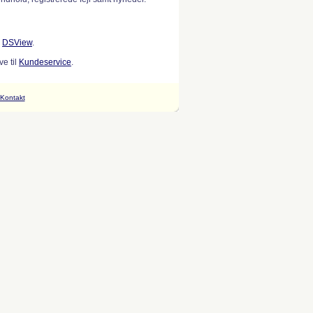
w
DSView
.
e til
Kundeservice
.
Kontakt