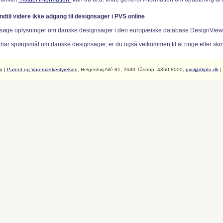
indtil videre ikke adgang til designsager i PVS online
søge oplysninger om danske designsager i den europæiske database DesignVie
 har spørgsmål om danske designsager, er du også velkommen til at ringe eller skriv
n
|
Patent og Varemærkestyrelsen
, Helgeshøj Allé 81, 2630 Tåstrup, 4350 8000,
pvs@dkpto.dk
|